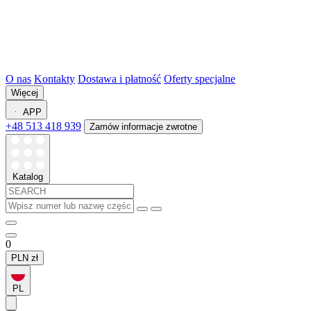
O nas
Kontakty
Dostawa i płatność
Oferty specjalne
Więcej
APP
+48 513 418 939
Zamów informacje zwrotne
Katalog
0
PLN
zł
PL