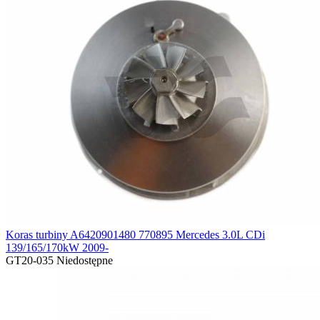
Koras turbiny A6420901480 770895 Mercedes 3.0L CDi
139/165/170kW 2009-
GT20-035
Niedostępne