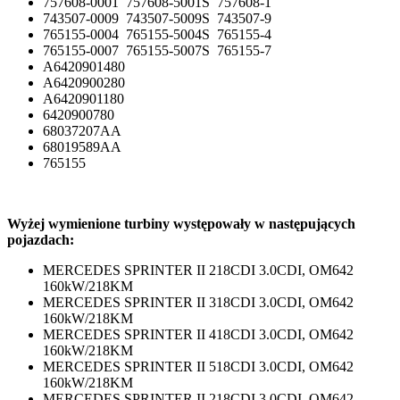
757608-0001 757608-5001S 757608-1
743507-0009 743507-5009S 743507-9
765155-0004 765155-5004S 765155-4
765155-0007 765155-5007S 765155-7
A6420901480
A6420900280
A6420901180
6420900780
68037207AA
68019589AA
765155
Wyżej wymienione turbiny występowały w następujących
pojazdach:
MERCEDES SPRINTER II 218CDI 3.0CDI, OM642
160kW/218KM
MERCEDES SPRINTER II 318CDI 3.0CDI, OM642
160kW/218KM
MERCEDES SPRINTER II 418CDI 3.0CDI, OM642
160kW/218KM
MERCEDES SPRINTER II 518CDI 3.0CDI, OM642
160kW/218KM
MERCEDES SPRINTER II 218CDI 3.0CDI, OM642