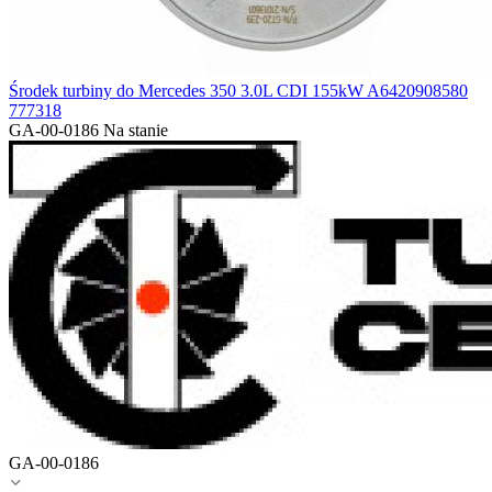
Środek turbiny do Mercedes 350 3.0L CDI 155kW A6420908580
777318
GA-00-0186
Na stanie
GA-00-0186