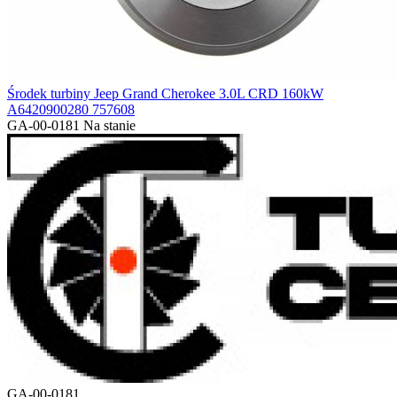
Środek turbiny Jeep Grand Cherokee 3.0L CRD 160kW
A6420900280 757608
GA-00-0181
Na stanie
GA-00-0181