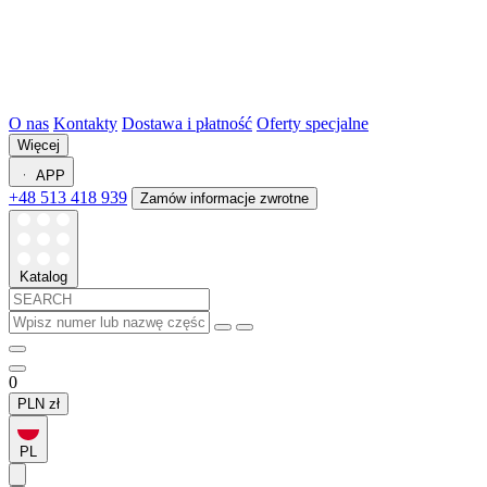
O nas
Kontakty
Dostawa i płatność
Oferty specjalne
Więcej
APP
+48 513 418 939
Zamów informacje zwrotne
Katalog
0
PLN
zł
PL