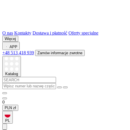
O nas
Kontakty
Dostawa i płatność
Oferty specjalne
Więcej
APP
+48 513 418 939
Zamów informacje zwrotne
Katalog
0
PLN
zł
PL