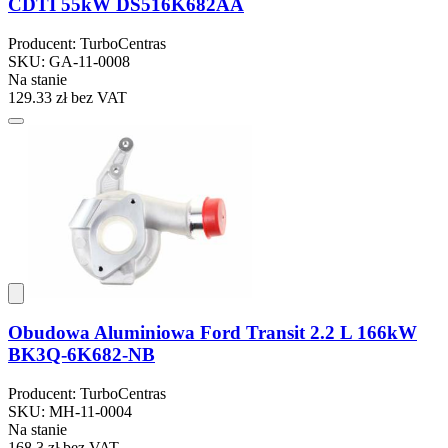
CDTI 55kW DS516K682AA
Producent: TurboCentras
SKU: GA-11-0008
Na stanie
129.33 zł
bez VAT
Obudowa Aluminiowa Ford Transit 2.2 L 166kW
BK3Q-6K682-NB
Producent: TurboCentras
SKU: MH-11-0004
Na stanie
168.3 zł
bez VAT