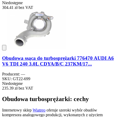
Niedostępne
304.41 zł
bez VAT
Obudowa ssąca do turbosprężarki 776470 AUDI A6
V6 TDI 240 3.0L CDYA/B/C 237KM/17...
Producent: —
SKU: GT22-699
Niedostępne
235.39 zł
bez VAT
Obudowa turbosprężarki: cechy
Internetowy sklep
Wiatreo
oferuje szeroki wybór obudów
kompresora analogowego produkcji, wykonanych z użyciem