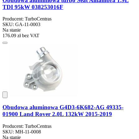
Obudowa aluminiowa turbo Seat Alhambra 1.9L
TDI 95kW 038253016F
Producent: TurboCentras
SKU: GA-11-0003
Na stanie
176.09 zł
bez VAT
Obudowa aluminowa G4D3-6K682-AG 49335-
01900 Land Rover 2.0L 132kW 2015-2019
Producent: TurboCentras
SKU: MH-11-0008
Na stanie