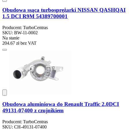
Obudowa ssąca turbosprężarki NISSAN QASHQAI
1.5 DCI R9M 54389700001
Producent: TurboCentras
SKU: BW-11-0002
Na stanie
204.67 zł
bez VAT
Obudowa aluminiowa do Renault Traffic 2.0DCI
49131-07400 z czujnikiem
Producent: TurboCentras
SKU: CH-49131-07400