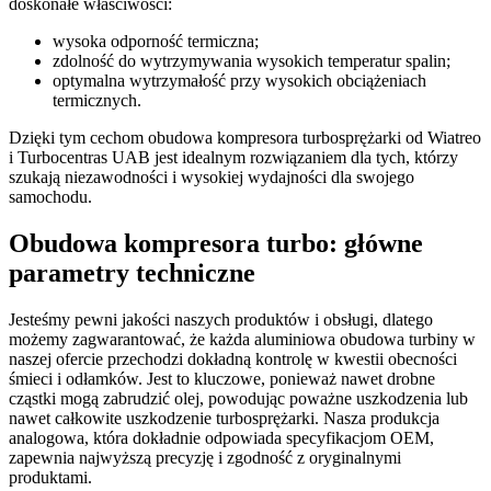
doskonałe właściwości:
wysoka odporność termiczna;
zdolność do wytrzymywania wysokich temperatur spalin;
optymalna wytrzymałość przy wysokich obciążeniach
termicznych.
Dzięki tym cechom obudowa kompresora turbosprężarki od Wiatreo
i Turbocentras UAB jest idealnym rozwiązaniem dla tych, którzy
szukają niezawodności i wysokiej wydajności dla swojego
samochodu.
Obudowa kompresora turbo: główne
parametry techniczne
Jesteśmy pewni jakości naszych produktów i obsługi, dlatego
możemy zagwarantować, że każda aluminiowa obudowa turbiny w
naszej ofercie przechodzi dokładną kontrolę w kwestii obecności
śmieci i odłamków. Jest to kluczowe, ponieważ nawet drobne
cząstki mogą zabrudzić olej, powodując poważne uszkodzenia lub
nawet całkowite uszkodzenie turbosprężarki. Nasza produkcja
analogowa, która dokładnie odpowiada specyfikacjom OEM,
zapewnia najwyższą precyzję i zgodność z oryginalnymi
produktami.