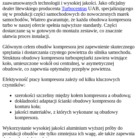
zaawansowanych technologii i wysokiej jakości. Jako oficjalny
dealer litewskiego producenta
Turbocentras
UAB, specjalizującego
się w produkcji części samochodowych do nowoczesnych marek
samochodów, Wiatreo gwarantuje, że każda obudowa kompresora
turbo w naszej ofercie spełnia najwyższe standardy. Części
dostarczane są w gotowym do montażu zestawie, co znacznie
ułatwia proces instalacji.
Głównym celem obudów kompresora jest zapewnienie skutecznego
sprężania i dostarczania czystego powietrza do silnika samochodu.
Struktura obudowy kompresora turbosprężarki zawiera wirujące
koło, umieszczone wokół osi centralnej, w asymetrycznej
obudowie, co zapewnia optymalny przepływ powietrza.
Efektywność pracy kompresora zależy od kilku kluczowych
czynników:
szerokości szczeliny między kołem kompresora a obudową;
dokładności adaptacji ścianki obudowy kompresora do
konturu koła;
jakości materiałów, z których wykonane są obudowy
kompresora.
Wykorzystanie wysokiej jakości aluminium wyższej próby do
produkcji obudów nie tylko zmniejsza ich wagę, ale także zapewnia