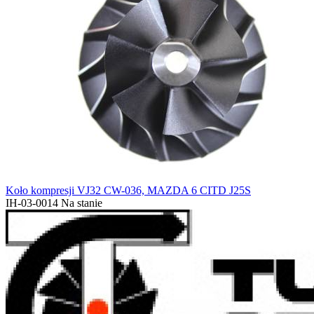
Koło kompresji VJ32 CW-036, MAZDA 6 CITD J25S
IH-03-0014
Na stanie