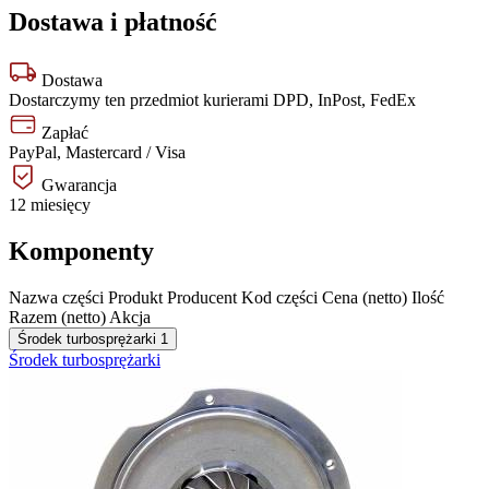
Dostawa i płatność
Dostawa
Dostarczymy ten przedmiot kurierami DPD, InPost, FedEx
Zapłać
PayPal, Mastercard / Visa
Gwarancja
12 miesięcy
Komponenty
Nazwa części
Produkt
Producent
Kod części
Cena (netto)
Ilość
Razem (netto)
Akcja
Środek turbosprężarki
1
Środek turbosprężarki