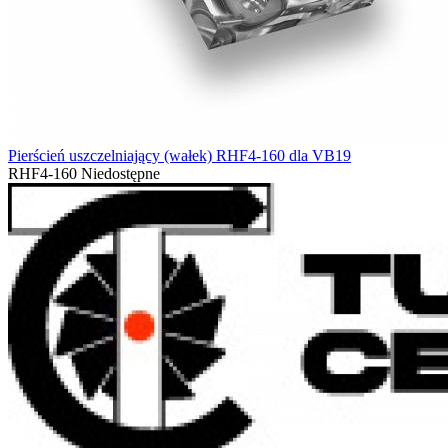
Pierścień uszczelniający (wałek) RHF4-160 dla VB19
RHF4-160
Niedostępne