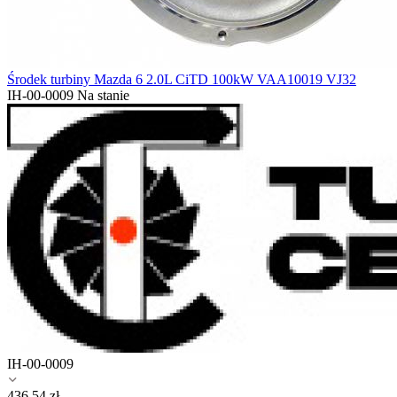
Środek turbiny Mazda 6 2.0L CiTD 100kW VAA10019 VJ32
IH-00-0009
Na stanie
IH-00-0009
436.54
zł