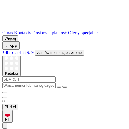
O nas
Kontakty
Dostawa i płatność
Oferty specjalne
Więcej
APP
+48 513 418 939
Zamów informacje zwrotne
Katalog
0
PLN
zł
PL