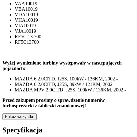
VAA10019
VBA10019
VDA10019
VHA10019
VIA10019
VJA10019
RF5C.13.700
RF5C13700
Wyżej wymienione turbiny występowały w następujących
pojazdach:
MAZDA 6 2.0CiTD, J25S, 100kW / 136KM, 2002 -
MAZDA 6 2.0CiTD, J25S, 89kW / 121KM, 2002 -
MAZDA MPV 2.0CiTD, J25S, 100kW / 136KM, 2002 -
Przed zakupem prosimy o sprawdzenie numerów
turbosprężarki z tabliczki znamionowej!
Pokaż wszystko
Specyfikacja