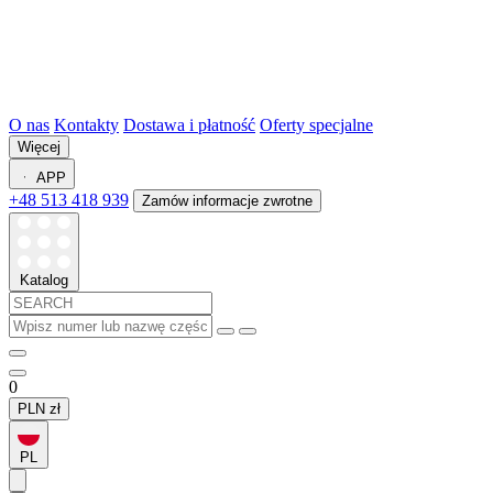
O nas
Kontakty
Dostawa i płatność
Oferty specjalne
Więcej
APP
+48 513 418 939
Zamów informacje zwrotne
Katalog
0
PLN
zł
PL