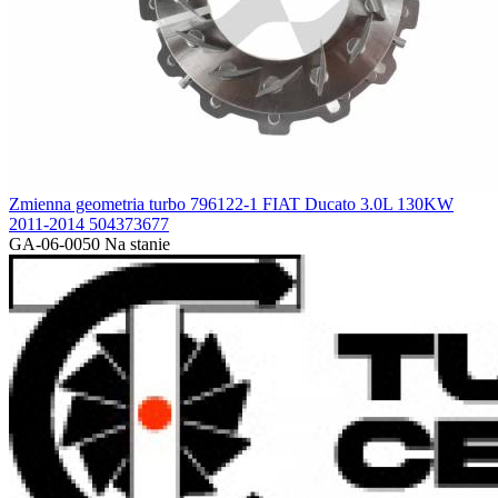
Zmienna geometria turbo 796122-1 FIAT Ducato 3.0L 130KW
2011-2014 504373677
GA-06-0050
Na stanie