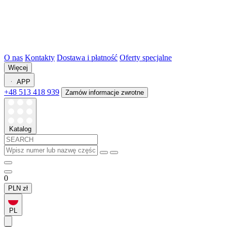
O nas
Kontakty
Dostawa i płatność
Oferty specjalne
Więcej
APP
+48 513 418 939
Zamów informacje zwrotne
Katalog
0
PLN
zł
PL