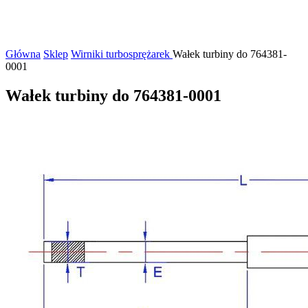
Główna
Sklep
Wirniki turbosprężarek
Wałek turbiny do 764381-
0001
Wałek turbiny do 764381-0001