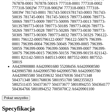
767878-0001 767878-5001S 777318-0001 777318-0002
777318-5002W 777318-9002W 777318-0003 777318-
5003W 781743-0001 781743-5001S781743-0003 781743-
5003S 781745-0001 781745-5001S 789773-0006 789773-
5006S 789773-0009 789773-5009S 789773-0013 789773-
5013S789773-0018 789773-5018S 789773-0026 789773-
5026S 789773-0028 789773-5028S 789773-0030 789773-
5030S 789773-9030S 789773-0032 789773-5032S 796122-
0001 796122-0005796122-0007 796122-5007S 796399-
0001 796399-0004 796399-5004S 796399-0005 796399-
5005S 796399-0006 796399-5006S 796399-0007 796399-
5007S 796399-0015 796399-5015S 796399-9015S 821142-
0001 821142-5001S 840513-0001 887552-0001 887552-
5001S
A6420900880 A6420901680 55208456 A6420908580
6420905780 A6420905780 6420905780 A6420905780
A6420905580 504359632 504376936 504371348
504371348 5801768036 5801951700 5802355023
5802511435 504373677 504373677 5801894255 504364177
504364766 5801894252 7005070C2 A6420901100
Pokaż wszystko
Specyfikacja