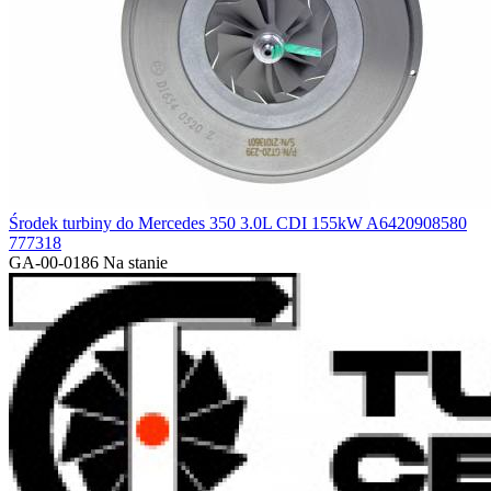
Środek turbiny do Mercedes 350 3.0L CDI 155kW A6420908580
777318
GA-00-0186
Na stanie