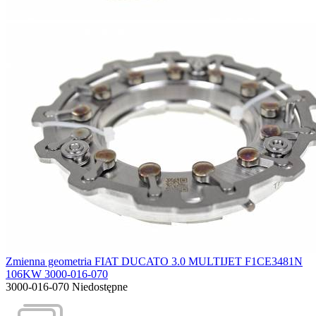
Zmienna geometria FIAT DUCATO 3.0 MULTIJET F1CE3481N
106KW 3000-016-070
3000-016-070
Niedostępne