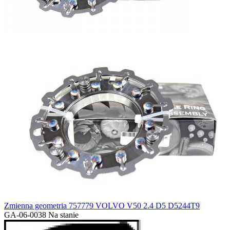
Zmienna geometria 757779 VOLVO V50 2.4 D5 D5244T9
GA-06-0038
Na stanie