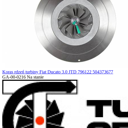
Koras rdzeń turbiny Fiat Ducato 3.0 JTD 796122 504373677
GA-00-0216
Na stanie