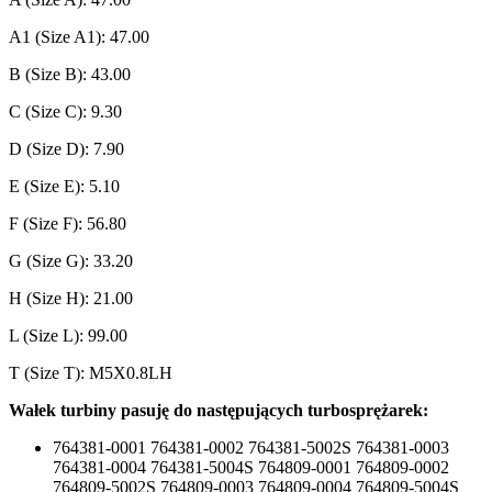
A1 (Size A1): 47.00
B (Size B): 43.00
C (Size C): 9.30
D (Size D): 7.90
E (Size E): 5.10
F (Size F): 56.80
G (Size G): 33.20
H (Size H): 21.00
L (Size L): 99.00
T (Size T): M5X0.8LH
Wałek turbiny pasuję do następujących turbosprężarek:
764381-0001 764381-0002 764381-5002S 764381-0003
764381-0004 764381-5004S 764809-0001 764809-0002
764809-5002S 764809-0003 764809-0004 764809-5004S