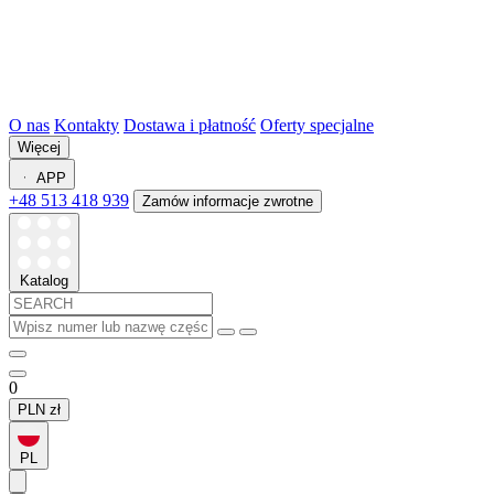
O nas
Kontakty
Dostawa i płatność
Oferty specjalne
Więcej
APP
+48 513 418 939
Zamów informacje zwrotne
Katalog
0
PLN
zł
PL