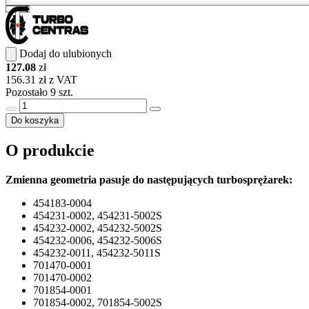
Dodaj do ulubionych
127.08
zł
156.31 zł z VAT
Pozostało 9 szt.
Do koszyka
O produkcie
Zmienna geometria pasuje do następujących turbosprężarek:
454183-0004
454231-0002, 454231-5002S
454232-0002, 454232-5002S
454232-0006, 454232-5006S
454232-0011, 454232-5011S
701470-0001
701470-0002
701854-0001
701854-0002, 701854-5002S