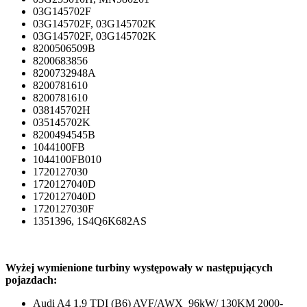
03G145702F
03G145702F, 03G145702K
03G145702F, 03G145702K
8200506509B
8200683856
8200732948A
8200781610
8200781610
038145702H
035145702K
8200494545B
1044100FB
1044100FB010
1720127030
1720127040D
1720127040D
1720127030F
1351396, 1S4Q6K682AS
Wyżej wymienione turbiny występowały w następujących
pojazdach:
Audi A4 1.9 TDI (B6) AVF/AWX 96kW/ 130KM 2000-