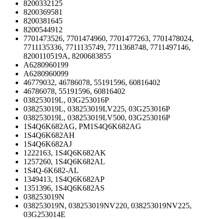
8200332125
8200369581
8200381645
8200544912
7701473526, 7701474960, 7701477263, 7701478024,
7711135336, 7711135749, 7711368748, 7711497146,
8200110519A, 8200683855
A6280960199
A6280960099
46779032, 46786078, 55191596, 60816402
46786078, 55191596, 60816402
038253019L, 03G253016P
038253019L, 038253019LV225, 03G253016P
038253019L, 038253019LV500, 03G253016P
1S4Q6K682AG, PM1S4Q6K682AG
1S4Q6K682AH
1S4Q6K682AJ
1222163, 1S4Q6K682AK
1257260, 1S4Q6K682AL
1S4Q-6K682-AL
1349413, 1S4Q6K682AP
1351396, 1S4Q6K682AS
038253019N
038253019N, 038253019NV220, 038253019NV225,
03G253014E