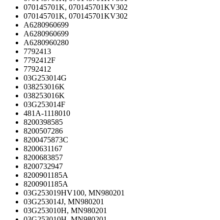
070145701K, 070145701KV302
070145701K, 070145701KV302
A6280960699
A6280960699
A6280960280
7792413
7792412F
7792412
03G253014G
038253016K
038253016K
03G253014F
481A-1118010
8200398585
8200507286
8200475873C
8200631167
8200683857
8200732947
8200901185A
8200901185A
03G253019HV100, MN980201
03G253014J, MN980201
03G253010H, MN980201
03G253010H, MN980201