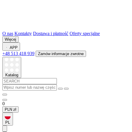
O nas
Kontakty
Dostawa i płatność
Oferty specjalne
Więcej
APP
+48 513 418 939
Zamów informacje zwrotne
Katalog
0
PLN
zł
PL