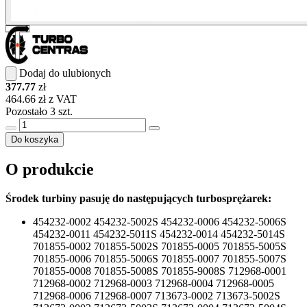
Dodaj do ulubionych
377.77
zł
464.66 zł z VAT
Pozostało 3 szt.
Do koszyka
O produkcie
Środek turbiny pasuję do następujących turbosprężarek:
454232-0002 454232-5002S 454232-0006 454232-5006S
454232-0011 454232-5011S 454232-0014 454232-5014S
701855-0002 701855-5002S 701855-0005 701855-5005S
701855-0006 701855-5006S 701855-0007 701855-5007S
701855-0008 701855-5008S 701855-9008S 712968-0001
712968-0002 712968-0003 712968-0004 712968-0005
712968-0006 712968-0007 713673-0002 713673-5002S