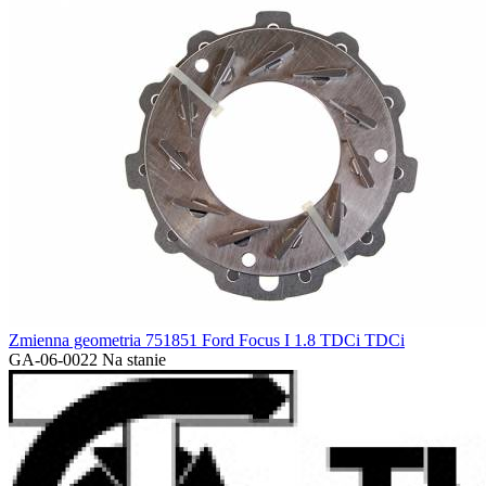
Zmienna geometria 751851 Ford Focus I 1.8 TDCi TDCi
GA-06-0022
Na stanie