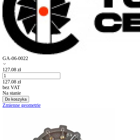
GA-06-0022
127.08
zł
127.08
zł
bez VAT
Na stanie
Do koszyka
Zmienne geometrie