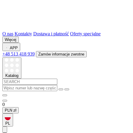
O nas
Kontakty
Dostawa i płatność
Oferty specjalne
Więcej
APP
+48 513 418 939
Zamów informacje zwrotne
Katalog
0
PLN
zł
PL