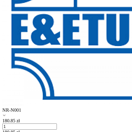
NR-N001
180.85
zł