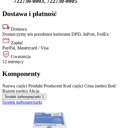
722730-0003
,
722730-0005
Dostawa i płatność
Dostawa
Dostarczymy ten przedmiot kurierami DPD, InPost, FedEx
Zapłać
PayPal, Mastercard / Visa
Gwarancja
12 miesięcy
Komponenty
Nazwa części
Produkt
Producent
Kod części
Cena (netto)
Ilość
Razem (netto)
Akcja
Środek turbosprężarki
1
Środek turbosprężarki