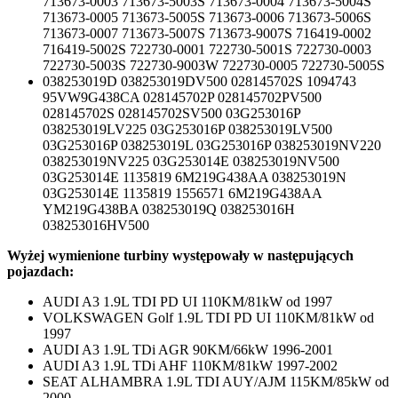
713673-0003 713673-5003S 713673-0004 713673-5004S
713673-0005 713673-5005S 713673-0006 713673-5006S
713673-0007 713673-5007S 713673-9007S 716419-0002
716419-5002S 722730-0001 722730-5001S 722730-0003
722730-5003S 722730-9003W 722730-0005 722730-5005S
038253019D 038253019DV500 028145702S 1094743
95VW9G438CA 028145702P 028145702PV500
028145702S 028145702SV500 03G253016P
038253019LV225 03G253016P 038253019LV500
03G253016P 038253019L 03G253016P 038253019NV220
038253019NV225 03G253014E 038253019NV500
03G253014E 1135819 6M219G438AA 038253019N
03G253014E 1135819 1556571 6M219G438AA
YM219G438BA 038253019Q 038253016H
038253016HV500
Wyżej wymienione turbiny występowały w następujących
pojazdach:
AUDI A3 1.9L TDI PD UI 110KM/81kW od 1997
VOLKSWAGEN Golf 1.9L TDI PD UI 110KM/81kW od
1997
AUDI A3 1.9L TDi AGR 90KM/66kW 1996-2001
AUDI A3 1.9L TDi AHF 110KM/81kW 1997-2002
SEAT ALHAMBRA 1.9L TDI AUY/AJM 115KM/85kW od
2000