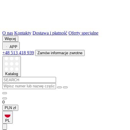
O nas
Kontakty
Dostawa i płatność
Oferty specjalne
Więcej
APP
+48 513 418 939
Zamów informacje zwrotne
Katalog
0
PLN
zł
PL