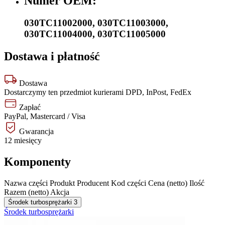
Numer OEM:
030TC11002000
,
030TC11003000
,
030TC11004000
,
030TC11005000
Dostawa i płatność
Dostawa
Dostarczymy ten przedmiot kurierami DPD, InPost, FedEx
Zapłać
PayPal, Mastercard / Visa
Gwarancja
12 miesięcy
Komponenty
Nazwa części
Produkt
Producent
Kod części
Cena (netto)
Ilość
Razem (netto)
Akcja
Środek turbosprężarki
3
Środek turbosprężarki