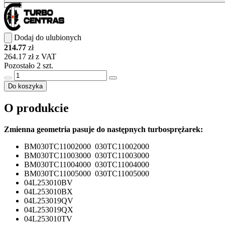
Dodaj do ulubionych
214.77
zł
264.17 zł z VAT
Pozostało 2 szt.
Do koszyka
O produkcie
Zmienna geometria pasuje do następnych turbosprężarek:
BM030TC11002000 030TC11002000
BM030TC11003000 030TC11003000
BM030TC11004000 030TC11004000
BM030TC11005000 030TC11005000
04L253010BV
04L253010BX
04L253019QV
04L253019QX
04L253010TV