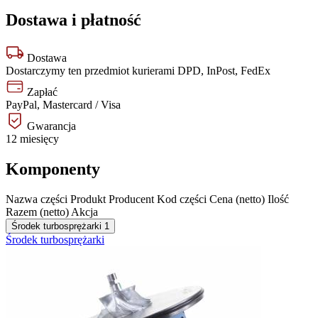
Dostawa i płatność
Dostawa
Dostarczymy ten przedmiot kurierami DPD, InPost, FedEx
Zapłać
PayPal, Mastercard / Visa
Gwarancja
12 miesięcy
Komponenty
Nazwa części
Produkt
Producent
Kod części
Cena (netto)
Ilość
Razem (netto)
Akcja
Środek turbosprężarki
1
Środek turbosprężarki