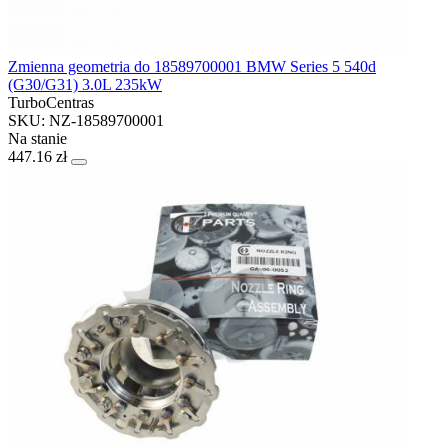
Zmienna geometria do 18589700001 BMW Series 5 540d
(G30/G31) 3.0L 235kW
TurboCentras
SKU: NZ-18589700001
Na stanie
447.16 zł