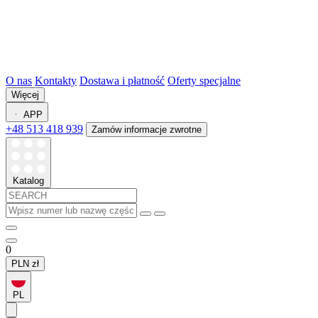
O nas
Kontakty
Dostawa i płatność
Oferty specjalne
Więcej
APP
+48 513 418 939
Zamów informacje zwrotne
Katalog
0
PLN
zł
PL