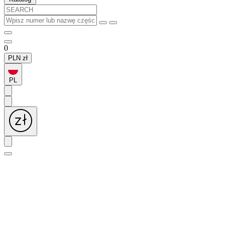
0
PLN
zł
PL