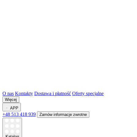
O nas
Kontakty
Dostawa i płatność
Oferty specjalne
Więcej
APP
+48 513 418 939
Zamów informacje zwrotne
Katalog