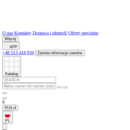
O nas
Kontakty
Dostawa i płatność
Oferty specjalne
Więcej
APP
+48 513 418 939
Zamów informacje zwrotne
Katalog
0
PLN
zł
PL