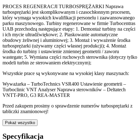
PROCES REGENERACJI TURBOSPRĘŻARKI Naprawa
turbosprężarki jest skomplikowanym i czasochłonnym procesem,
który wymaga wysokich kwalifikacji personelu i zaawansowanego
parku maszynowego. Turbiny regenerowane w firmie Turbocentras
UAB przechodzą następujące etapy: 1. Demontaż turbiny na części
i ich mycie ultradźwiękowe; 2. Piaskowanie automatyczne
obudowy żeliwnej i aluminiowej; 3. Montaż i wyważenie środka
turbosprężarki (używamy części własnej produkcji); 4. Montaż
środka do turbiny i ustawienie zmiennej geometrii / zaworu
wastegate; 5. Wymiana części ruchowych sterownika (dotyczy tylko
modeli turbin ze sterowaniem elektrycznym);
Wszystkie prace są wykonywane na wysokiej klasy maszynach:
Wyważarka – TurboTechnics VSR400 Ustawienie geometrii –
Turboclinic VNT Analyser Naprawa sterowników – Deltatech
VNTT-PRO, G3 REA-MASTER
Przed zakupem prosimy o sprawdzenie numerów turbosprężarki z
tabliczki znamionowej!
Pokaż wszystko
Specyfikacja