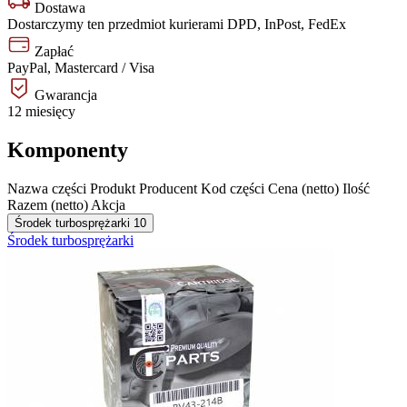
Dostawa
Dostarczymy ten przedmiot kurierami DPD, InPost, FedEx
Zapłać
PayPal, Mastercard / Visa
Gwarancja
12 miesięcy
Komponenty
Nazwa części
Produkt
Producent
Kod części
Cena (netto)
Ilość
Razem (netto)
Akcja
Środek turbosprężarki
10
Środek turbosprężarki