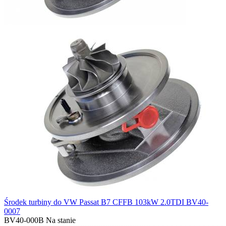
Środek turbiny do VW Passat B7 CFFB 103kW 2.0TDI BV40-
0007
BV40-000B
Na stanie