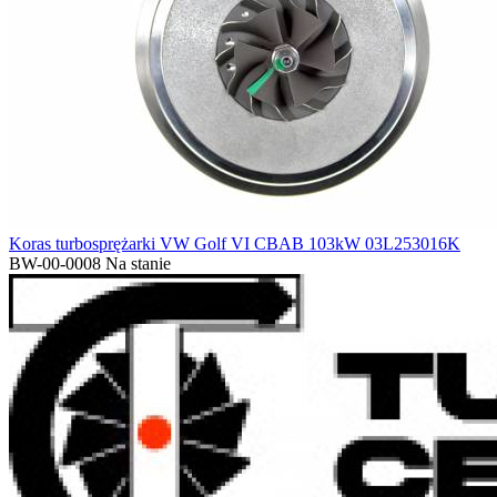
Koras turbosprężarki VW Golf VI CBAB 103kW 03L253016K
BW-00-0008
Na stanie