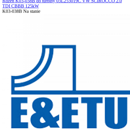
Rdzeń K03-038B do turbiny 03L253019C VW SCIROCCO 2.0
TDI CBBB 125kW
K03-038B
Na stanie