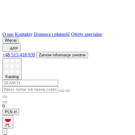
O nas
Kontakty
Dostawa i płatność
Oferty specjalne
Więcej
APP
+48 513 418 939
Zamów informacje zwrotne
Katalog
0
PLN
zł
PL