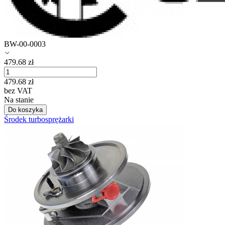
BW-00-0003
479.68
zł
479.68
zł
bez VAT
Na stanie
Do koszyka
Środek turbosprężarki