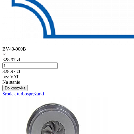
BV40-000B
328.97
zł
328.97
zł
bez VAT
Na stanie
Do koszyka
Środek turbosprężarki