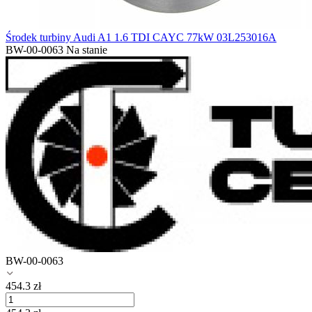
Środek turbiny Audi A1 1.6 TDI CAYC 77kW 03L253016A
BW-00-0063
Na stanie
BW-00-0063
454.3
zł