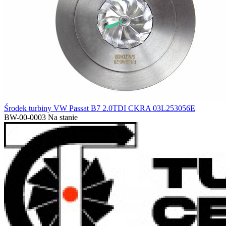
Środek turbiny VW Passat B7 2.0TDI CKRA 03L253056E
BW-00-0003
Na stanie