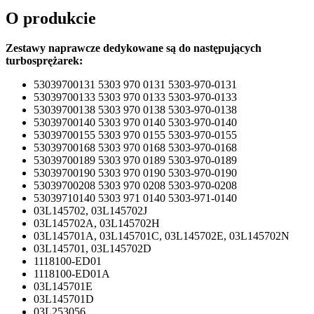
O produkcie
Zestawy naprawcze dedykowane są do następujących
turbosprężarek:
53039700131 5303 970 0131 5303-970-0131
53039700133 5303 970 0133 5303-970-0133
53039700138 5303 970 0138 5303-970-0138
53039700140 5303 970 0140 5303-970-0140
53039700155 5303 970 0155 5303-970-0155
53039700168 5303 970 0168 5303-970-0168
53039700189 5303 970 0189 5303-970-0189
53039700190 5303 970 0190 5303-970-0190
53039700208 5303 970 0208 5303-970-0208
53039710140 5303 971 0140 5303-971-0140
03L145702, 03L145702J
03L145702A, 03L145702H
03L145701A, 03L145701C, 03L145702E, 03L145702N
03L145701, 03L145702D
1118100-ED01
1118100-ED01A
03L145701E
03L145701D
03L253056