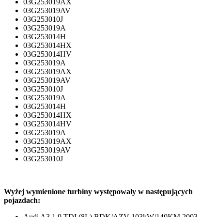
03G253019AX
03G253019AV
03G253010J
03G253019A
03G253014H
03G253014HX
03G253014HV
03G253019A
03G253019AX
03G253019AV
03G253010J
03G253019A
03G253014H
03G253014HX
03G253014HV
03G253019A
03G253019AX
03G253019AV
03G253010J
Wyżej wymienione turbiny występowały w następujących
pojazdach:
Audi A3 1.9 TDI (8L) BDK/AZV 103kW/140KM 2003-