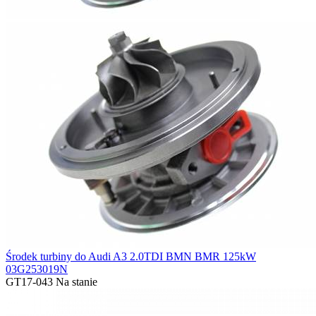
Środek turbiny do Audi A3 2.0TDI BMN BMR 125kW
03G253019N
GT17-043
Na stanie