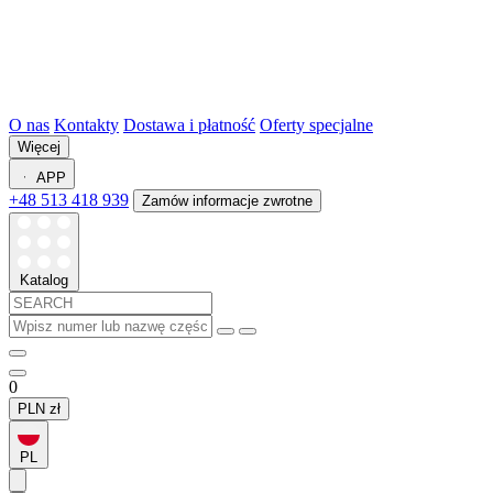
O nas
Kontakty
Dostawa i płatność
Oferty specjalne
Więcej
APP
+48 513 418 939
Zamów informacje zwrotne
Katalog
0
PLN
zł
PL