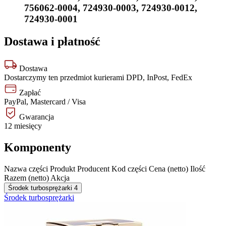
756062-0004
,
724930-0003
,
724930-0012
,
724930-0001
Dostawa i płatność
Dostawa
Dostarczymy ten przedmiot kurierami DPD, InPost, FedEx
Zapłać
PayPal, Mastercard / Visa
Gwarancja
12 miesięcy
Komponenty
Nazwa części
Produkt
Producent
Kod części
Cena (netto)
Ilość
Razem (netto)
Akcja
Środek turbosprężarki
4
Środek turbosprężarki