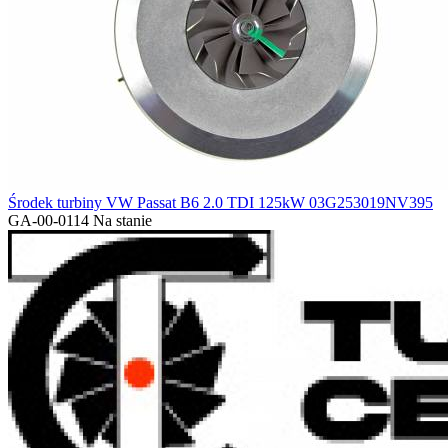
Środek turbiny VW Passat B6 2.0 TDI 125kW 03G253019NV395
GA-00-0114
Na stanie