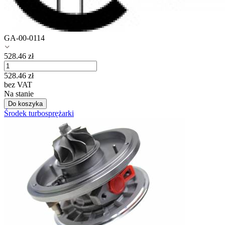
GA-00-0114
528.46
zł
528.46
zł
bez VAT
Na stanie
Do koszyka
Środek turbosprężarki