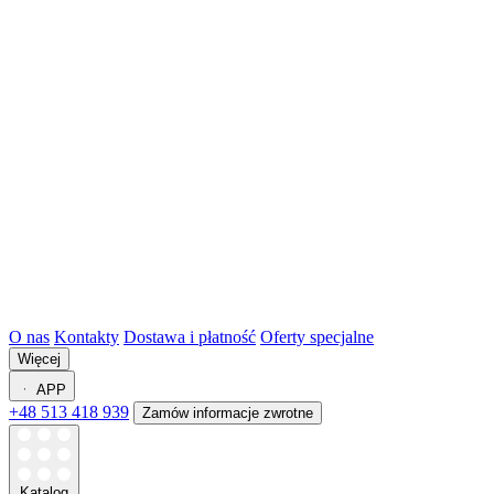
O nas
Kontakty
Dostawa i płatność
Oferty specjalne
Więcej
APP
+48 513 418 939
Zamów informacje zwrotne
Katalog