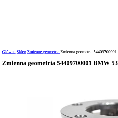
Główna
Sklep
Zmienne geometrie
Zmienna geometria 54409700001 
Zmienna geometria 54409700001 BMW 5