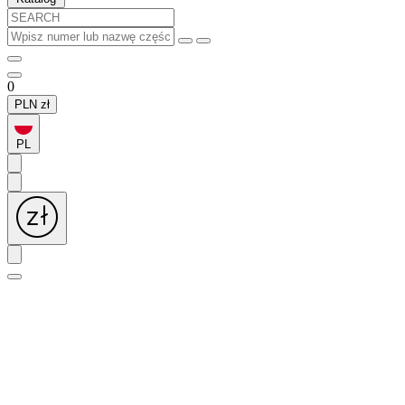
0
PLN
zł
PL