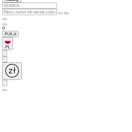
0
PLN
zł
PL