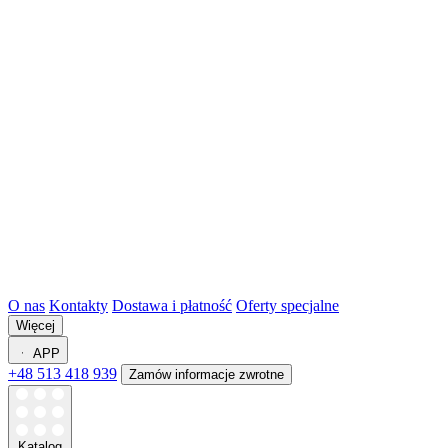
O nas
Kontakty
Dostawa i płatność
Oferty specjalne
Więcej
APP
+48 513 418 939
Zamów informacje zwrotne
Katalog