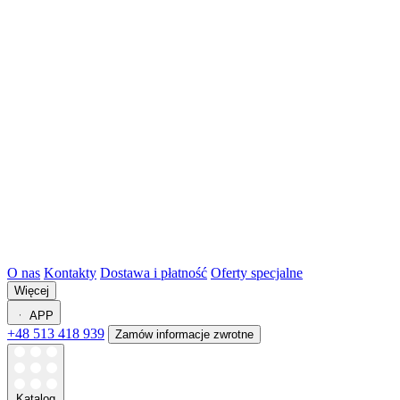
O nas
Kontakty
Dostawa i płatność
Oferty specjalne
Więcej
APP
+48 513 418 939
Zamów informacje zwrotne
Katalog