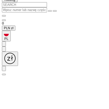
0
PLN
zł
PL