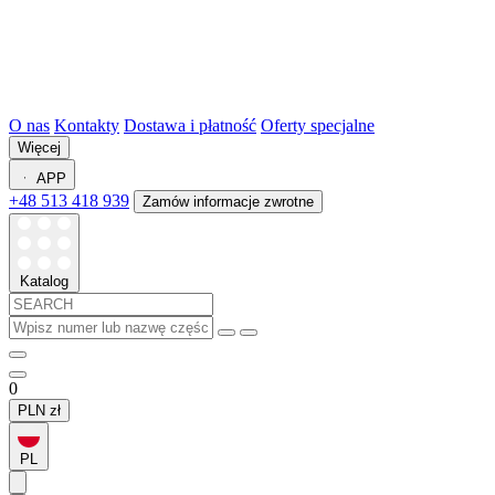
O nas
Kontakty
Dostawa i płatność
Oferty specjalne
Więcej
APP
+48 513 418 939
Zamów informacje zwrotne
Katalog
0
PLN
zł
PL