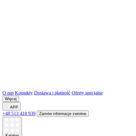
O nas
Kontakty
Dostawa i płatność
Oferty specjalne
Więcej
APP
+48 513 418 939
Zamów informacje zwrotne
Katalog