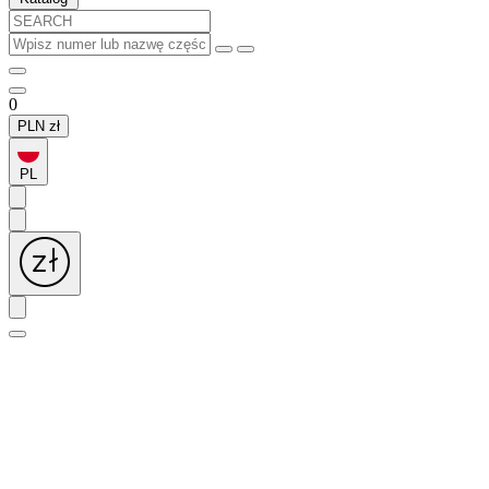
0
PLN
zł
PL