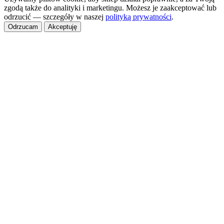
zgodą także do analityki i marketingu. Możesz je zaakceptować lub
odrzucić — szczegóły w naszej
polityką prywatności
.
Odrzucam
Akceptuję