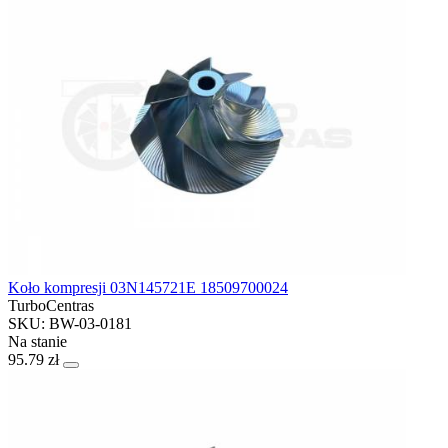
Koło kompresji 03N145721E 18509700024
TurboCentras
SKU: BW-03-0181
Na stanie
95.79 zł