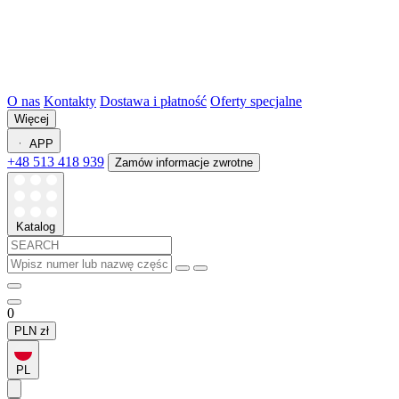
O nas
Kontakty
Dostawa i płatność
Oferty specjalne
Więcej
APP
+48 513 418 939
Zamów informacje zwrotne
Katalog
0
PLN
zł
PL