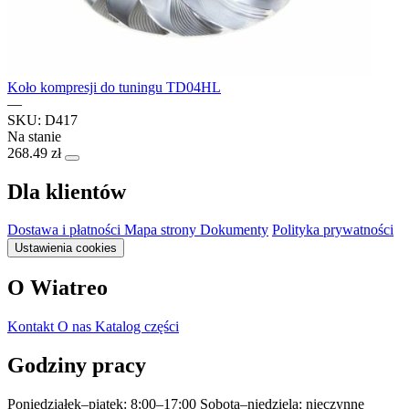
Koło kompresji do tuningu TD04HL
—
SKU: D417
Na stanie
268.49 zł
Dla klientów
Dostawa i płatności
Mapa strony
Dokumenty
Polityka prywatności
Ustawienia cookies
O Wiatreo
Kontakt
O nas
Katalog części
Godziny pracy
Poniedziałek–piątek: 8:00–17:00
Sobota–niedziela: nieczynne