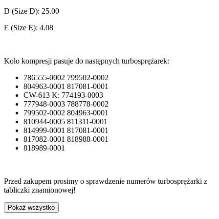
D (Size D): 25.00
E (Size E): 4.08
Koło kompresji pasuje do następnych turbosprężarek:
786555-0002 799502-0002
804963-0001 817081-0001
CW-613 K: 774193-0003
777948-0003 788778-0002
799502-0002 804963-0001
810944-0005 811311-0001
814999-0001 817081-0001
817082-0001 818988-0001
818989-0001
Przed zakupem prosimy o sprawdzenie numerów turbosprężarki z
tabliczki znamionowej!
Pokaż wszystko