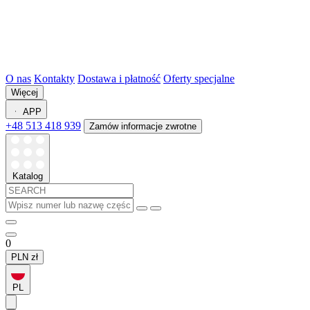
O nas
Kontakty
Dostawa i płatność
Oferty specjalne
Więcej
APP
+48 513 418 939
Zamów informacje zwrotne
Katalog
0
PLN
zł
PL