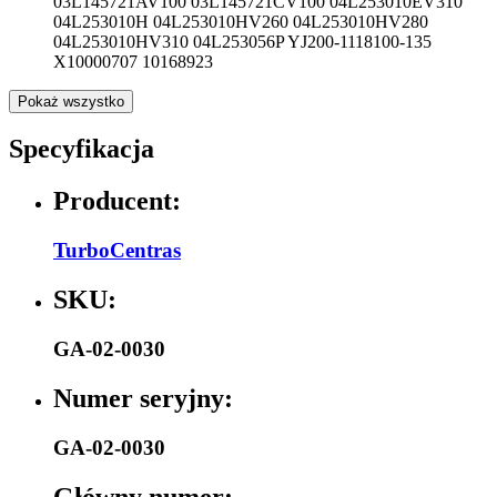
03L145721AV100 03L145721CV100 04L253010EV310
04L253010H 04L253010HV260 04L253010HV280
04L253010HV310 04L253056P YJ200-1118100-135
X10000707 10168923
Pokaż wszystko
Specyfikacja
Producent:
TurboCentras
SKU:
GA-02-0030
Numer seryjny:
GA-02-0030
Główny numer: