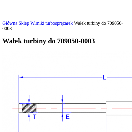
Główna
Sklep
Wirniki turbosprężarek
Wałek turbiny do 709050-
0003
Wałek turbiny do 709050-0003