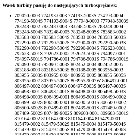
Wałek turbiny pasuję do następujących turbosprężarek:
709050-0003 774193-0003 774193-5003S 774193-0004
774193-5004S 774193-9004S 777948-0003 777948-5003S
783248-0002 783248-0003 783248-5003S 783248-0004
783248-5004S 783248-0005 783248-5005S 783583-0002
783583-0003 783583-5004S 783583-0004 783583-5003S
792290-0002 792290-5002S 792290-0003 792290-5003S
792290-0004 792290-5004S 792290-9004S 792623-0001
792623-5001S 792623-0002 792623-5002S 794097-0001
794097-5001S 794786-0001 794786-5001S 794786-9001S
795090-0003 795090-5003S 802452-0004 802452-0005
803188-0003 803188-5003S 803188-0005 803955-0003
803955-5003S 803955-0004 803955-0005 803955-5005S
803955-0007 803955-5007S 803955-9007W 806497-0001
806497-0002 806497-0003 806497-5003S 806497-9003S
806498-0001 806498-5001S 806498-0003 806498-5003S
806498-9003S 806499-0001 806499-5001S 806499-0002
806499-5002S 806500-0001 806500-5001S 806500-0002
806500-5002S 807489-0001 807489-5001S 807489-0002
807489-5002S 807489-9002S 809603-0001 809603-5001S
810164-0002 810164-0003 810164-0004 815479-0001
815479-0002 815479-5002S 815479-0004 815479-5004S
815479-0005 815479-5005S 815479-0006 815479-5006S
815479-0007 815479-5007S 815479-0008 815479-5008S