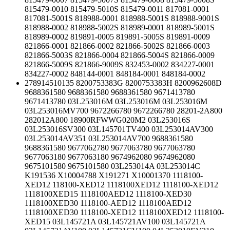
815479-0010 815479-5010S 815479-0011 817081-0001
817081-5001S 818988-0001 818988-5001S 818988-9001S
818988-0002 818988-5002S 818989-0001 818989-5001S
818989-0002 819891-0005 819891-5005S 819891-0009
821866-0001 821866-0002 821866-5002S 821866-0003
821866-5003S 821866-0004 821866-5004S 821866-0009
821866-5009S 821866-9009S 832453-0002 834227-0001
834227-0002 848144-0001 848184-0001 848184-0002
278914510135 8200753383G 8200753383H 8200962608D
9688361580 9688361580 9688361580 9671413780
9671413780 03L253016M 03L253016M 03L253016M
03L253016MV700 9672266780 9672266780 28201-2A800
282012A800 18900RFWWG020M2 03L253016S
03L253016SV300 03L145701TV400 03L253014AV300
03L253014AV351 03L253014AV700 9688361580
9688361580 9677062780 9677063780 9677063780
9677063180 9677063180 9674962080 9674962080
9675101580 9675101580 03L253014A 03L253014C
K191536 X10004788 X191271 X10001370 1118100-
XED12 118100-XED12 1118100XED12 1118100-XED12
1118100XED15 1118100AED12 1118100-XED30
1118100XED30 1118100-AED12 1118100AED12
1118100XED30 1118100-XED12 1118100XED12 1118100-
XED15 03L145721A 03L145721AV100 03L145721A