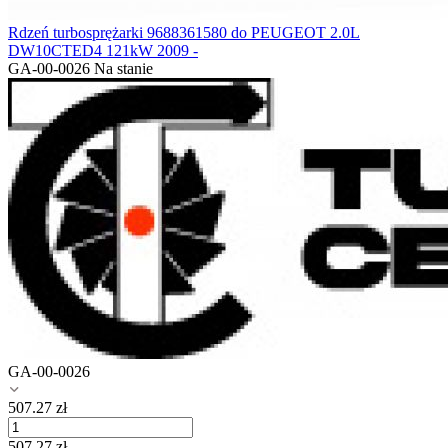
Rdzeń turbosprężarki 9688361580 do PEUGEOT 2.0L
DW10CTED4 121kW 2009 -
GA-00-0026
Na stanie
GA-00-0026
507.27
zł
507.27
zł