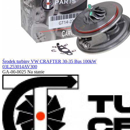
Środek turbiny VW CRAFTER 30-35 Bus 100kW
03L253014AV300
GA-00-0025
Na stanie