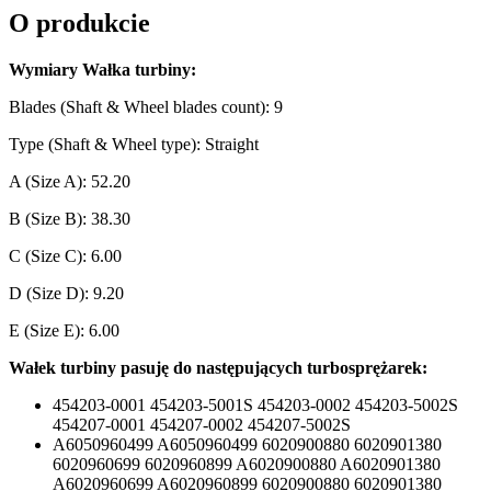
O produkcie
Wymiary Wałka turbiny:
Blades (Shaft & Wheel blades count): 9
Type (Shaft & Wheel type): Straight
A (Size A): 52.20
B (Size B): 38.30
C (Size C): 6.00
D (Size D): 9.20
E (Size E): 6.00
Wałek turbiny pasuję do następujących turbosprężarek:
454203-0001 454203-5001S 454203-0002 454203-5002S
454207-0001 454207-0002 454207-5002S
A6050960499 A6050960499 6020900880 6020901380
6020960699 6020960899 A6020900880 A6020901380
A6020960699 A6020960899 6020900880 6020901380