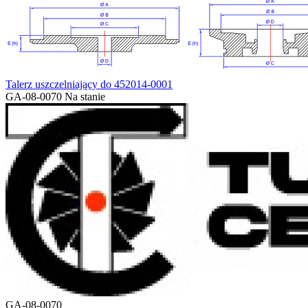
Talerz uszczelniający do 452014-0001
GA-08-0070
Na stanie
GA-08-0070