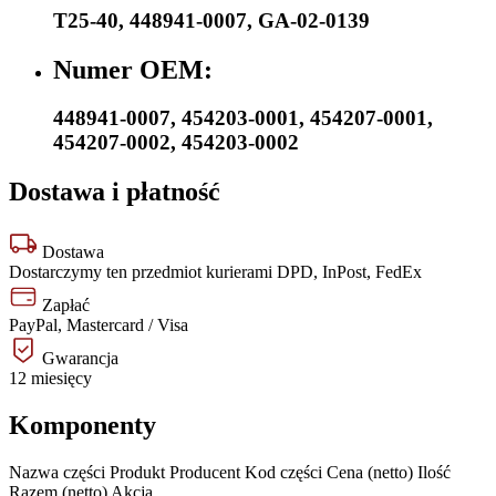
T25-40
,
448941-0007
,
GA-02-0139
Numer OEM:
448941-0007
,
454203-0001
,
454207-0001
,
454207-0002
,
454203-0002
Dostawa i płatność
Dostawa
Dostarczymy ten przedmiot kurierami DPD, InPost, FedEx
Zapłać
PayPal, Mastercard / Visa
Gwarancja
12 miesięcy
Komponenty
Nazwa części
Produkt
Producent
Kod części
Cena (netto)
Ilość
Razem (netto)
Akcja