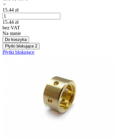
15.44
zł
15.44
zł
bez VAT
Na stanie
Do koszyka
Płytki blokujące
2
Płytki blokujące