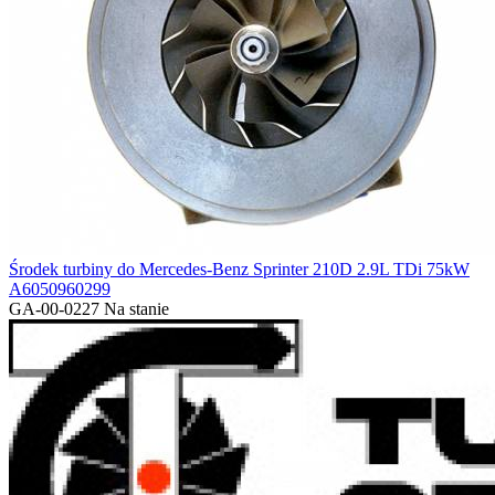
Środek turbiny do Mercedes-Benz Sprinter 210D 2.9L TDi 75kW
A6050960299
GA-00-0227
Na stanie