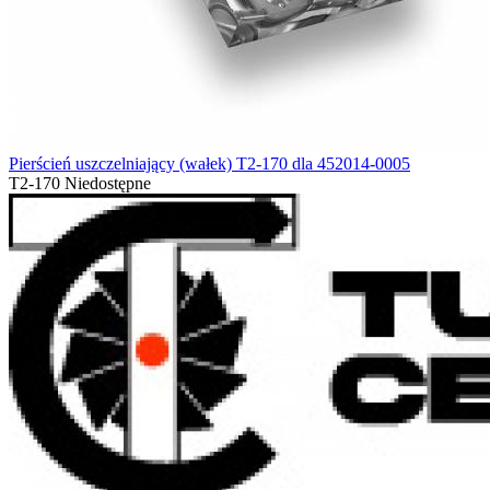
Pierścień uszczelniający (wałek) T2-170 dla 452014-0005
T2-170
Niedostępne