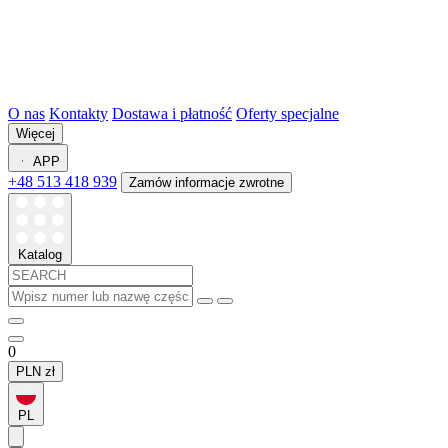
O nas
Kontakty
Dostawa i płatność
Oferty specjalne
Więcej
APP
+48 513 418 939
Zamów informacje zwrotne
Katalog
0
PLN
zł
PL