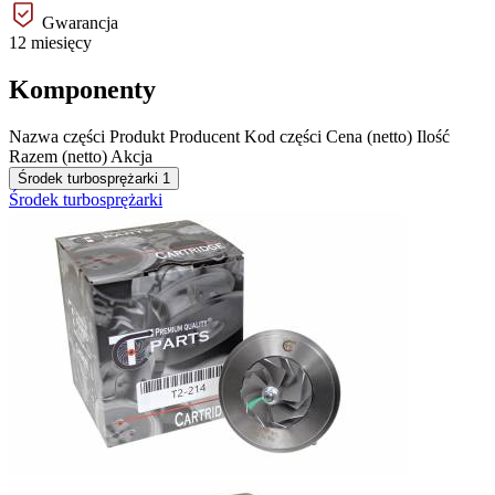
Gwarancja
12 miesięcy
Komponenty
Nazwa części
Produkt
Producent
Kod części
Cena (netto)
Ilość
Razem (netto)
Akcja
Środek turbosprężarki
1
Środek turbosprężarki