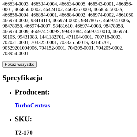
466534-0003, 466534-0004, 466534-0005, 466543-0001, 466856-
0001, 466856-0002, 46424102, 466856-0003, 466856-5003S,
466856-0004, 466884-0001, 466884-0002, 466974-0002, 4861050,
466974-0003, 98414113, 466974-0005, 98478057, 466974-0006,
98478058, 466974-0007, 98481610, 466974-0008, 98478058,
466974-0009, 466974-5009S, 99431084, 466974-0010, 466974-
5010S, 99431083, 1441182F01, 471104-0001, 700716-0003,
702021-0001, 703325-0001, 703325-5001S, 82145701,
90529201004906, 704152-0001, 704205-0001, 704205-0002,
708954-0001
Pokaż wszystko
Specyfikacja
Producent:
TurboCentras
SKU:
T2-170