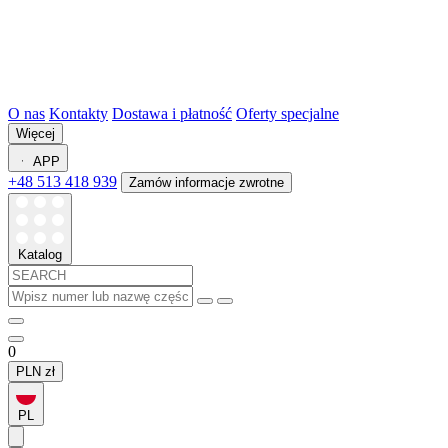
O nas
Kontakty
Dostawa i płatność
Oferty specjalne
Więcej
APP
+48 513 418 939
Zamów informacje zwrotne
Katalog
0
PLN
zł
PL