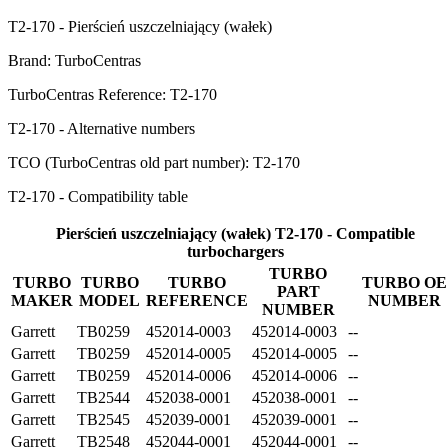
T2-170 - Pierścień uszczelniający (wałek)
Brand: TurboCentras
TurboCentras Reference: T2-170
T2-170 - Alternative numbers
TCO (TurboCentras old part number): T2-170
T2-170 - Compatibility table
Pierścień uszczelniający (wałek) T2-170 - Compatible
turbochargers
TURBO
TURBO
TURBO
TURBO
TURBO OE
PART
MAKER
MODEL
REFERENCE
NUMBER
NUMBER
Garrett
TB0259
452014-0003
452014-0003
--
Garrett
TB0259
452014-0005
452014-0005
--
Garrett
TB0259
452014-0006
452014-0006
--
Garrett
TB2544
452038-0001
452038-0001
--
Garrett
TB2545
452039-0001
452039-0001
--
Garrett
TB2548
452044-0001
452044-0001
--