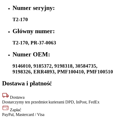
Numer seryjny:
T2-170
Główny numer:
T2-170
,
PR-37-0063
Numer OEM:
9146010
,
9185372
,
9198318
,
30584735
,
9198326
,
ERR4893
,
PMF100410
,
PMF100510
Dostawa i płatność
Dostawa
Dostarczymy ten przedmiot kurierami DPD, InPost, FedEx
Zapłać
PayPal, Mastercard / Visa