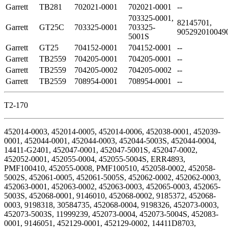
Garrett
TB281
702021-0001
702021-0001
--
703325-0001,
82145701,
Garrett
GT25C
703325-0001
703325-
905292010049
5001S
Garrett
GT25
704152-0001
704152-0001
--
Garrett
TB2559
704205-0001
704205-0001
--
Garrett
TB2559
704205-0002
704205-0002
--
Garrett
TB2559
708954-0001
708954-0001
--
T2-170
452014-0003, 452014-0005, 452014-0006, 452038-0001, 452039-
0001, 452044-0001, 452044-0003, 452044-5003S, 452044-0004,
14411-G2401, 452047-0001, 452047-5001S, 452047-0002,
452052-0001, 452055-0004, 452055-5004S, ERR4893,
PMF100410, 452055-0008, PMF100510, 452058-0002, 452058-
5002S, 452061-0005, 452061-5005S, 452062-0002, 452062-0003,
452063-0001, 452063-0002, 452063-0003, 452065-0003, 452065-
5003S, 452068-0001, 9146010, 452068-0002, 9185372, 452068-
0003, 9198318, 30584735, 452068-0004, 9198326, 452073-0003,
452073-5003S, 11999239, 452073-0004, 452073-5004S, 452083-
0001, 9146051, 452129-0001, 452129-0002, 14411D8703,