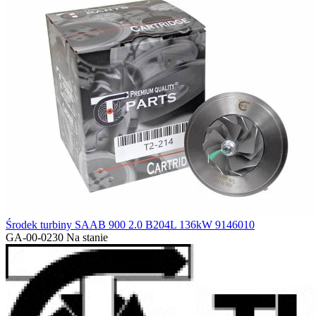
Środek turbiny SAAB 900 2.0 B204L 136kW 9146010
GA-00-0230
Na stanie