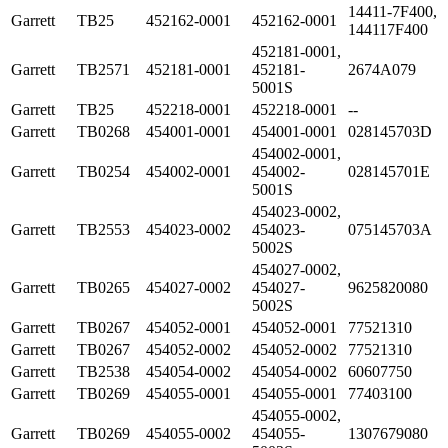
14411-7F400,
Garrett
TB25
452162-0001
452162-0001
144117F400
452181-0001,
Garrett
TB2571
452181-0001
452181-
2674A079
5001S
Garrett
TB25
452218-0001
452218-0001
--
Garrett
TB0268
454001-0001
454001-0001
028145703D
454002-0001,
Garrett
TB0254
454002-0001
454002-
028145701E
5001S
454023-0002,
Garrett
TB2553
454023-0002
454023-
075145703A
5002S
454027-0002,
Garrett
TB0265
454027-0002
454027-
9625820080
5002S
Garrett
TB0267
454052-0001
454052-0001
77521310
Garrett
TB0267
454052-0002
454052-0002
77521310
Garrett
TB2538
454054-0002
454054-0002
60607750
Garrett
TB0269
454055-0001
454055-0001
77403100
454055-0002,
Garrett
TB0269
454055-0002
454055-
1307679080