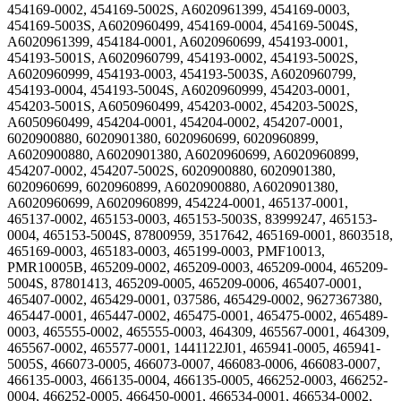
454169-0002, 454169-5002S, A6020961399, 454169-0003,
454169-5003S, A6020960499, 454169-0004, 454169-5004S,
A6020961399, 454184-0001, A6020960699, 454193-0001,
454193-5001S, A6020960799, 454193-0002, 454193-5002S,
A6020960999, 454193-0003, 454193-5003S, A6020960799,
454193-0004, 454193-5004S, A6020960999, 454203-0001,
454203-5001S, A6050960499, 454203-0002, 454203-5002S,
A6050960499, 454204-0001, 454204-0002, 454207-0001,
6020900880, 6020901380, 6020960699, 6020960899,
A6020900880, A6020901380, A6020960699, A6020960899,
454207-0002, 454207-5002S, 6020900880, 6020901380,
6020960699, 6020960899, A6020900880, A6020901380,
A6020960699, A6020960899, 454224-0001, 465137-0001,
465137-0002, 465153-0003, 465153-5003S, 83999247, 465153-
0004, 465153-5004S, 87800959, 3517642, 465169-0001, 8603518,
465169-0003, 465183-0003, 465199-0003, PMF10013,
PMR10005B, 465209-0002, 465209-0003, 465209-0004, 465209-
5004S, 87801413, 465209-0005, 465209-0006, 465407-0001,
465407-0002, 465429-0001, 037586, 465429-0002, 9627367380,
465447-0001, 465447-0002, 465475-0001, 465475-0002, 465489-
0003, 465555-0002, 465555-0003, 464309, 465567-0001, 464309,
465567-0002, 465577-0001, 1441122J01, 465941-0005, 465941-
5005S, 466073-0005, 466073-0007, 466083-0006, 466083-0007,
466135-0003, 466135-0004, 466135-0005, 466252-0003, 466252-
0004, 466252-0005, 466450-0001, 466534-0001, 466534-0002,