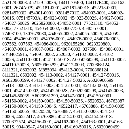
452129-0003, 452129-5003S, 14411-7F400, 144117F400, 452162-
0001, 2674A079, 452181-0001, 452181-5001S, 452218-0001,
028145703D, 454001-0001, 028145701E, 454002-0001, 454002-
5001S, 075145703A, 454023-0002, 454023-5002S, 454027-0002,
454027-5002S, 9625820080, 454052-0001, 77521310, 454052-
0002, 77521310, 454054-0002, 60607750, 454055-0001,
77403100, 1307679080, 454055-0002, 454055-5002S, 454059-
0004, 454060-0001, 454076-0001, 454076-0002, 454076-0003,
037562, 037563, 454086-0001, 9620155280, 9623320880,
454087-0001, 454087-0002, 454087-0003, 037586, 454088-0001,
ZY34025915, 454091-0002, 252030, 454102-0002, 454102-
5002S, 454110-0001, 454110-5001S, A6050960299, 454110-0002,
454110-5002S, A6050960299, 454112-0003, 7700868124,
8111321, 8602092, M855994, 454112-0004, 7700868124,
8111321, 8602092, 454113-0002, 454127-0001, 454127-5001S,
A6020960599, 454127-0002, 454127-5002S, A6020960599,
454131-0002, 454131-0003, 454132-0001, 454132-0002, 454145-
0001, 454145-0002, 454145-5002S, A6020960299, 454145-0003,
454145-5003S, A6020961299, 454147-0001, 454150-0001,
454150-0002, 454150-0003, 454150-5003S, 46520528, 46763887,
454150-0004, 454150-5004S, 46522417, 46763886, 454150-0005,
454150-5005S, 46520528, 46763887, 454150-0006, 454150-
5006S, 46522417, 46763886, 454154-0001, 454154-5001S,
7700872574, 454156-0001, 454162-0001, 454163-0001, 454163-
5001S, 99449947, 454169-0001, 454169-5001S, A6020960499,