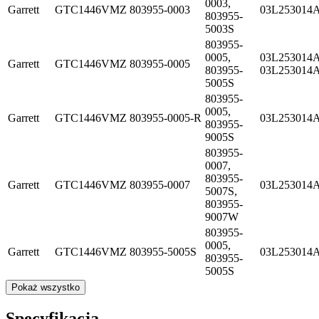
0003,
Garrett
GTC1446VMZ
803955-0003
03L253014
803955-
5003S
803955-
0005,
03L253014A
Garrett
GTC1446VMZ
803955-0005
803955-
03L253014
5005S
803955-
0005,
Garrett
GTC1446VMZ
803955-0005-R
03L253014
803955-
9005S
803955-
0007,
803955-
Garrett
GTC1446VMZ
803955-0007
03L253014
5007S,
803955-
9007W
803955-
0005,
Garrett
GTC1446VMZ
803955-5005S
03L253014
803955-
5005S
Pokaż wszystko
Specyfikacja