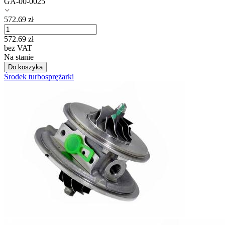
GA-00-0025
572.69
zł
572.69
zł
bez VAT
Na stanie
Do koszyka
Środek turbosprężarki