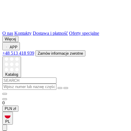
O nas
Kontakty
Dostawa i płatność
Oferty specjalne
Więcej
APP
+48 513 418 939
Zamów informacje zwrotne
Katalog
0
PLN
zł
PL