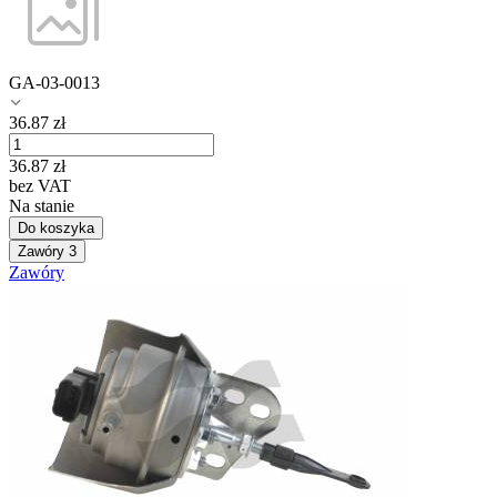
GA-03-0013
36.87
zł
36.87
zł
bez VAT
Na stanie
Do koszyka
Zawóry
3
Zawóry