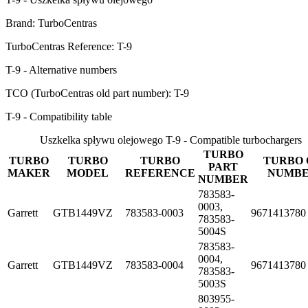
Brand: TurboCentras
TurboCentras Reference: T-9
T-9 - Alternative numbers
TCO (TurboCentras old part number): T-9
T-9 - Compatibility table
Uszkelka spływu olejowego T-9 - Compatible turbochargers
TURBO
TURBO
TURBO
TURBO
TURBO 
PART
MAKER
MODEL
REFERENCE
NUMB
NUMBER
783583-
0003,
Garrett
GTB1449VZ
783583-0003
9671413780
783583-
5004S
783583-
0004,
Garrett
GTB1449VZ
783583-0004
9671413780
783583-
5003S
803955-