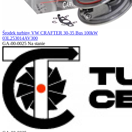
Środek turbiny VW CRAFTER 30-35 Bus 100kW
03L253014AV300
GA-00-0025
Na stanie