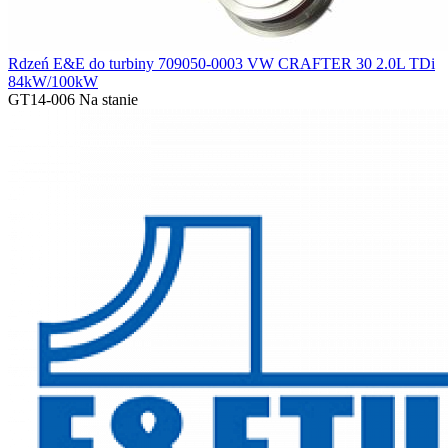
Rdzeń E&E do turbiny 709050-0003 VW CRAFTER 30 2.0L TDi
84kW/100kW
GT14-006
Na stanie