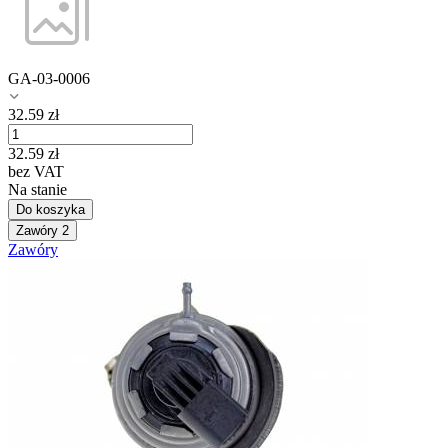
GA-03-0006
32.59
zł
32.59
zł
bez VAT
Na stanie
Do koszyka
Zawóry
2
Zawóry