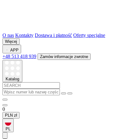
O nas
Kontakty
Dostawa i płatność
Oferty specjalne
Więcej
APP
+48 513 418 939
Zamów informacje zwrotne
Katalog
0
PLN
zł
PL