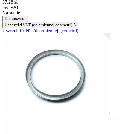
37.28
zł
bez VAT
Na stanie
Do koszyka
Uszczelki VNT (do zmiennej geometrii)
3
Uszczelki VNT (do zmiennej geometrii)