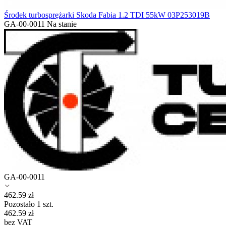
Środek turbosprężarki Skoda Fabia 1.2 TDI 55kW 03P253019B
GA-00-0011
Na stanie
GA-00-0011
462.59
zł
Pozostało 1 szt.
462.59
zł
bez VAT