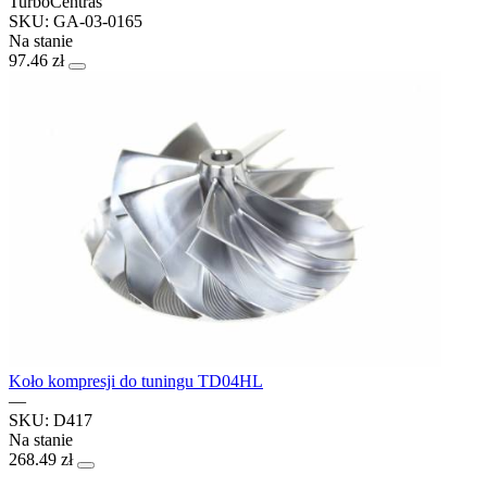
TurboCentras
SKU: GA-03-0165
Na stanie
97.46 zł
Koło kompresji do tuningu TD04HL
—
SKU: D417
Na stanie
268.49 zł