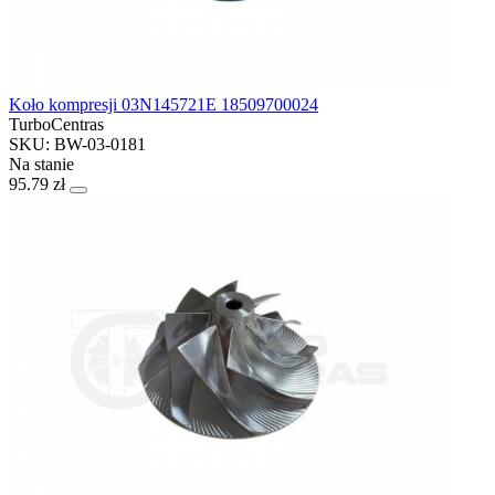
Koło kompresji 03N145721E 18509700024
TurboCentras
SKU: BW-03-0181
Na stanie
95.79 zł