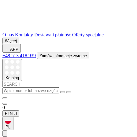
O nas
Kontakty
Dostawa i płatność
Oferty specjalne
Więcej
APP
+48 513 418 939
Zamów informacje zwrotne
Katalog
0
PLN
zł
PL