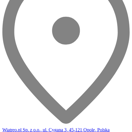
Wiatreo.pl Sp. z o.o., ul. Cygana 3, 45-121 Opole, Polska