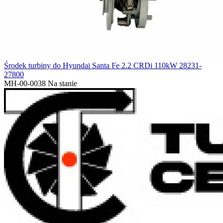
Środek turbiny do Hyundai Santa Fe 2.2 CRDi 110kW 28231-
27800
MH-00-0038
Na stanie