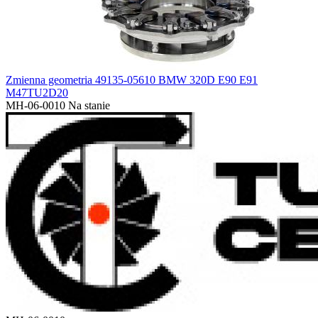
Zmienna geometria 49135-05610 BMW 320D E90 E91
M47TU2D20
MH-06-0010
Na stanie