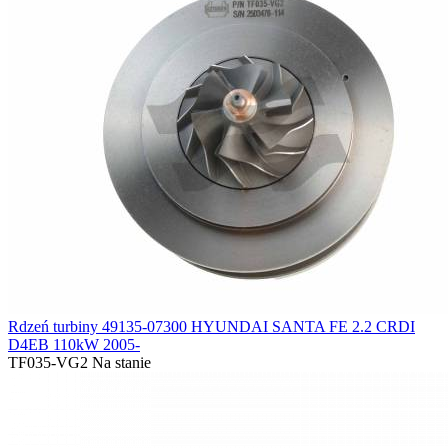
Rdzeń turbiny 49135-07300 HYUNDAI SANTA FE 2.2 CRDI
D4EB 110kW 2005-
TF035-VG2
Na stanie