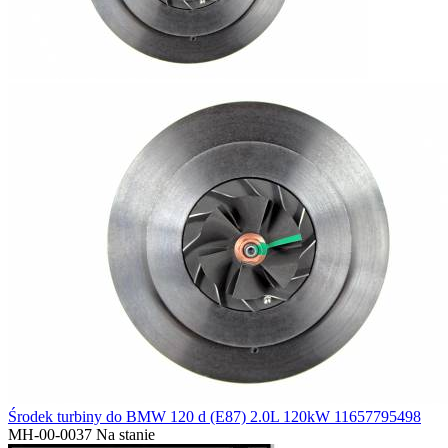
Środek turbiny do BMW 120 d (E87) 2.0L 120kW 11657795498
MH-00-0037
Na stanie