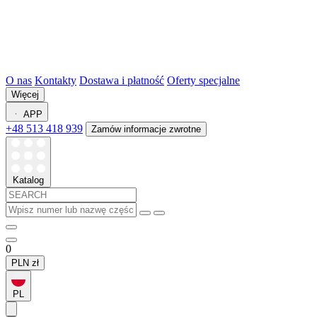
O nas
Kontakty
Dostawa i płatność
Oferty specjalne
Więcej
APP
+48 513 418 939
Zamów informacje zwrotne
Katalog
0
PLN
zł
PL