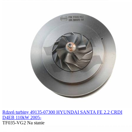
Rdzeń turbiny 49135-07300 HYUNDAI SANTA FE 2.2 CRDI
D4EB 110kW 2005-
TF035-VG2
Na stanie