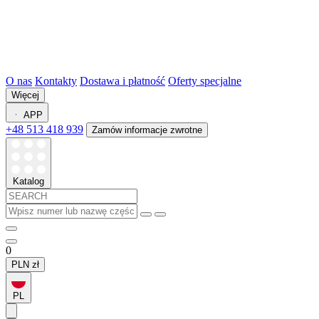
O nas
Kontakty
Dostawa i płatność
Oferty specjalne
Więcej
APP
+48 513 418 939
Zamów informacje zwrotne
Katalog
0
PLN
zł
PL