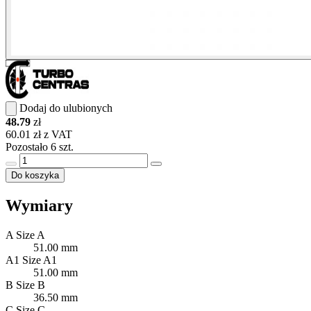
Dodaj do ulubionych
48.79
zł
60.01 zł z VAT
Pozostało 6 szt.
Do koszyka
Wymiary
A
Size A
51.00 mm
A1
Size A1
51.00 mm
B
Size B
36.50 mm
C
Size C