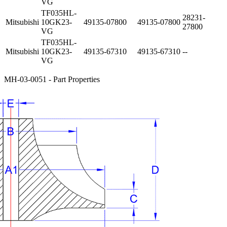
VG
TF035HL-
28231-
Mitsubishi
10GK23-
49135-07800
49135-07800
27800
VG
TF035HL-
Mitsubishi
10GK23-
49135-67310
49135-67310
--
VG
MH-03-0051 - Part Properties