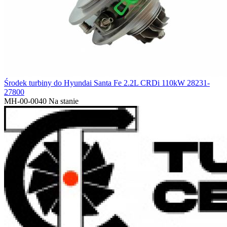
Środek turbiny do Hyundai Santa Fe 2.2L CRDi 110kW 28231-
27800
MH-00-0040
Na stanie