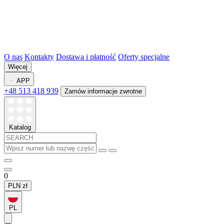
O nas
Kontakty
Dostawa i płatność
Oferty specjalne
Więcej
APP
+48 513 418 939
Zamów informacje zwrotne
Katalog
0
PLN
zł
PL