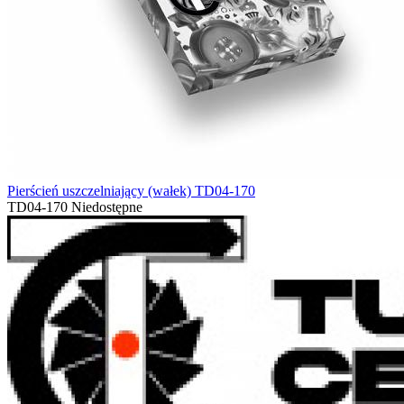
Pierścień uszczelniający (wałek) TD04-170
TD04-170
Niedostępne