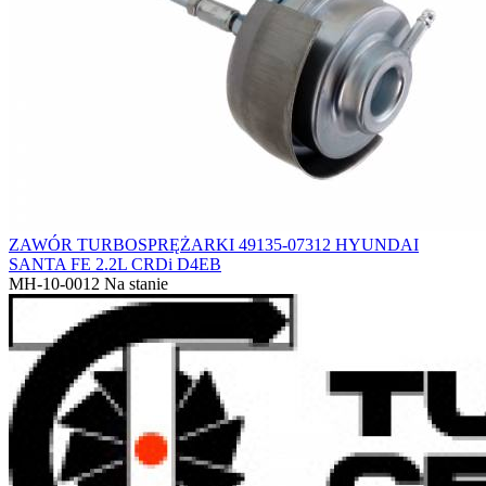
ZAWÓR TURBOSPRĘŻARKI 49135-07312 HYUNDAI
SANTA FE 2.2L CRDi D4EB
MH-10-0012
Na stanie