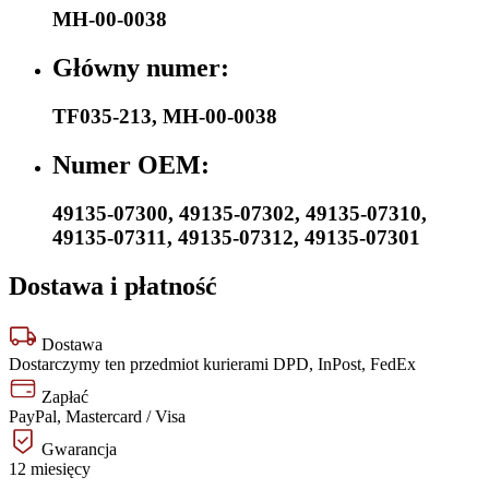
MH-00-0038
Główny numer:
TF035-213
,
MH-00-0038
Numer OEM:
49135-07300
,
49135-07302
,
49135-07310
,
49135-07311
,
49135-07312
,
49135-07301
Dostawa i płatność
Dostawa
Dostarczymy ten przedmiot kurierami DPD, InPost, FedEx
Zapłać
PayPal, Mastercard / Visa
Gwarancja
12 miesięcy