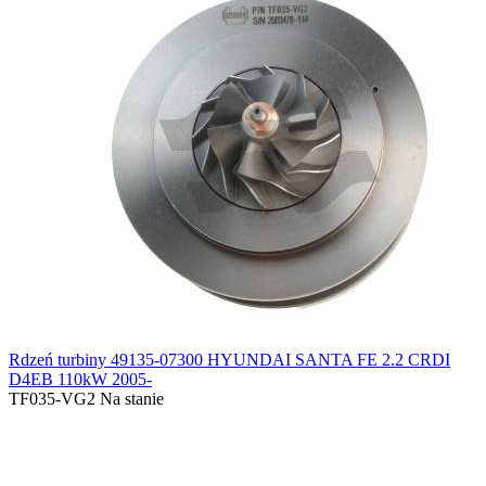
Rdzeń turbiny 49135-07300 HYUNDAI SANTA FE 2.2 CRDI
D4EB 110kW 2005-
TF035-VG2
Na stanie