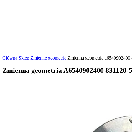
Główna
Sklep
Zmienne geometrie
Zmienna geometria a6540902400 
Zmienna geometria A6540902400 831120-5