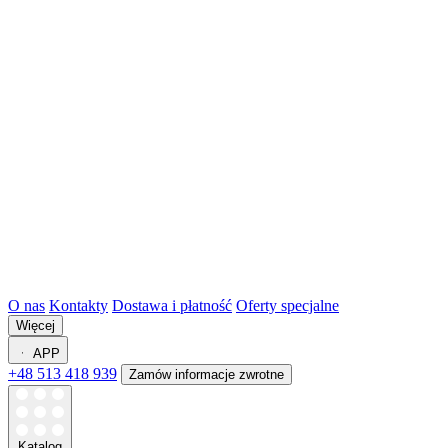
O nas
Kontakty
Dostawa i płatność
Oferty specjalne
Więcej
APP
+48 513 418 939
Zamów informacje zwrotne
Katalog