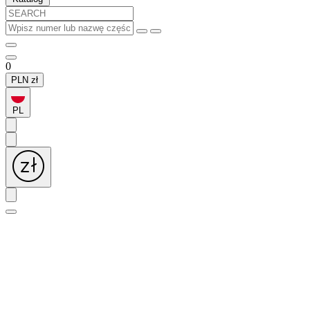
0
PLN
zł
PL