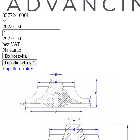
837724-0001
292.01
zł
292.01
zł
bez VAT
Na stanie
Do koszyka
Łopatki turbiny
1
Łopatki turbiny