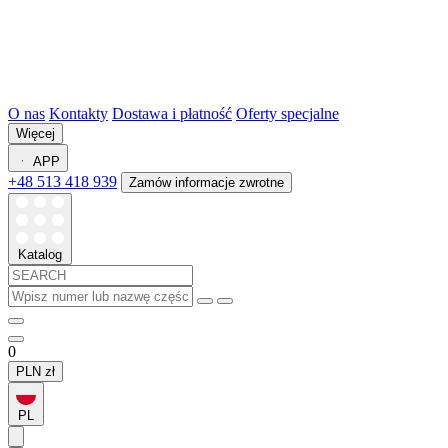
O nas
Kontakty
Dostawa i płatność
Oferty specjalne
Więcej
APP
+48 513 418 939
Zamów informacje zwrotne
Katalog
0
PLN
zł
PL