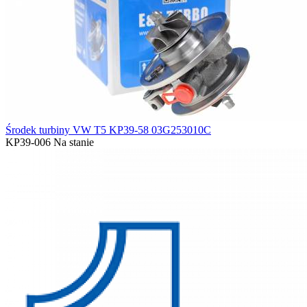
Środek turbiny VW T5 KP39-58 03G253010C
KP39-006
Na stanie