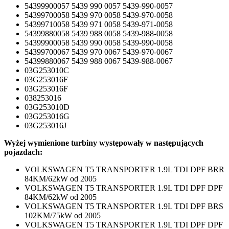
54399900057 5439 990 0057 5439-990-0057
54399700058 5439 970 0058 5439-970-0058
54399710058 5439 971 0058 5439-971-0058
54399880058 5439 988 0058 5439-988-0058
54399900058 5439 990 0058 5439-990-0058
54399700067 5439 970 0067 5439-970-0067
54399880067 5439 988 0067 5439-988-0067
03G253010C
03G253016F
03G253016F
038253016
03G253010D
03G253016G
03G253016J
Wyżej wymienione turbiny występowały w następujących
pojazdach:
VOLKSWAGEN T5 TRANSPORTER 1.9L TDI DPF BRR
84KM/62kW od 2005
VOLKSWAGEN T5 TRANSPORTER 1.9L TDI DPF DPF
84KM/62kW od 2005
VOLKSWAGEN T5 TRANSPORTER 1.9L TDI DPF BRS
102KM/75kW od 2005
VOLKSWAGEN T5 TRANSPORTER 1.9L TDI DPF DPF