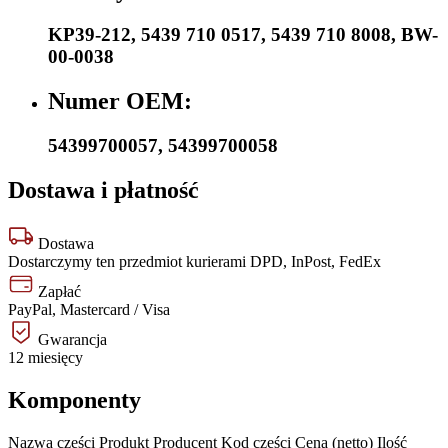
KP39-212
,
5439 710 0517
,
5439 710 8008
,
BW-
00-0038
Numer OEM:
54399700057
,
54399700058
Dostawa i płatność
Dostawa
Dostarczymy ten przedmiot kurierami DPD, InPost, FedEx
Zapłać
PayPal, Mastercard / Visa
Gwarancja
12 miesięcy
Komponenty
Nazwa części
Produkt
Producent
Kod części
Cena (netto)
Ilość