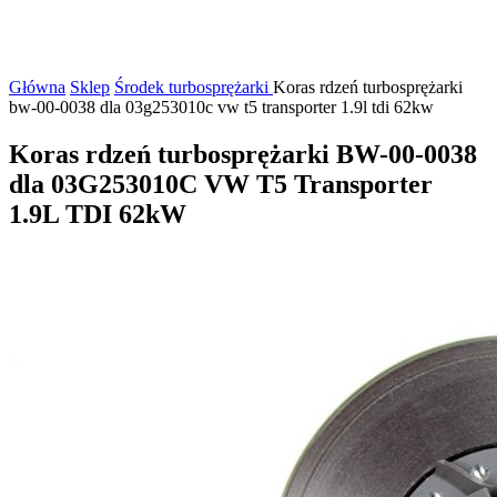
Główna
Sklep
Środek turbosprężarki
Koras rdzeń turbosprężarki
bw-00-0038 dla 03g253010c vw t5 transporter 1.9l tdi 62kw
Koras rdzeń turbosprężarki BW-00-0038
dla 03G253010C VW T5 Transporter
1.9L TDI 62kW