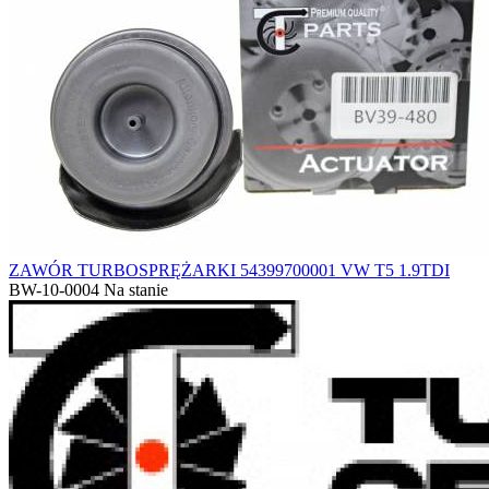
ZAWÓR TURBOSPRĘŻARKI 54399700001 VW T5 1.9TDI
BW-10-0004
Na stanie