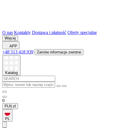
O nas
Kontakty
Dostawa i płatność
Oferty specjalne
Więcej
APP
+48 513 418 939
Zamów informacje zwrotne
Katalog
0
PLN
zł
PL