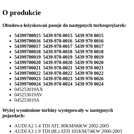
O produkcie
Obudowa łożyskowań pasuje do następnych turbosprężarek:
54399700015 5439-970-0015 5439 970 0015
54399700016 5439-970-0016 5439 970 0016
54399700017 5439-970-0017 5439 970 0017
54399700018 5439-970-0018 5439 970 0018
54399700019 5439-970-0019 5439 970 0019
54399700020 5439-970-0020 5439 970 0020
54399700021 5439-970-0021 5439 970 0021
54399700022 5439-970-0022 5439 970 0022
54399700023 5439-970-0023 5439 970 0026
54399700024 5439-970-0024 5439 970 0024
045253019AX
045253019AV
045253019A
Wyżej wymienione turbiny występowały w następnych
pojazdach:
AUDI A2 1.4 TDI ATL 90KM/66KW 2002-2005
AUDI A3 1.9 TDI (8L) ATD 101KM/74KW 2000-2003