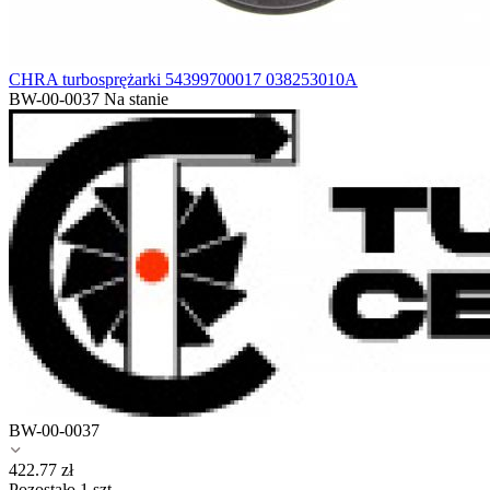
CHRA turbosprężarki 54399700017 038253010A
BW-00-0037
Na stanie
BW-00-0037
422.77
zł
Pozostało 1 szt.