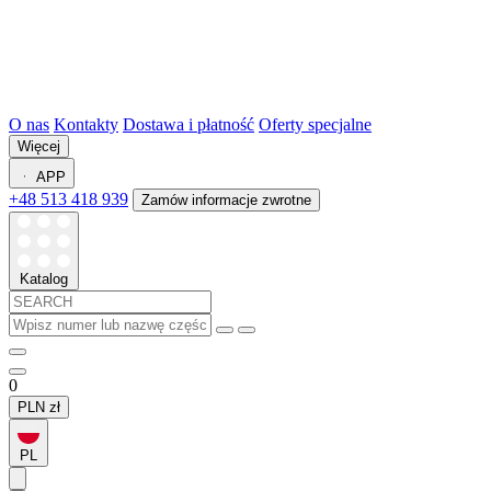
O nas
Kontakty
Dostawa i płatność
Oferty specjalne
Więcej
APP
+48 513 418 939
Zamów informacje zwrotne
Katalog
0
PLN
zł
PL