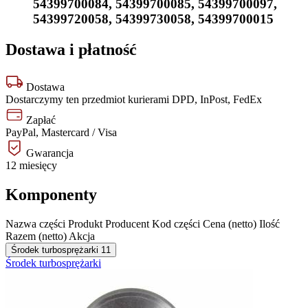
54399700084
,
54399700085
,
54399700097
,
54399720058
,
54399730058
,
54399700015
Dostawa i płatność
Dostawa
Dostarczymy ten przedmiot kurierami DPD, InPost, FedEx
Zapłać
PayPal, Mastercard / Visa
Gwarancja
12 miesięcy
Komponenty
Nazwa części
Produkt
Producent
Kod części
Cena (netto)
Ilość
Razem (netto)
Akcja
Środek turbosprężarki
11
Środek turbosprężarki