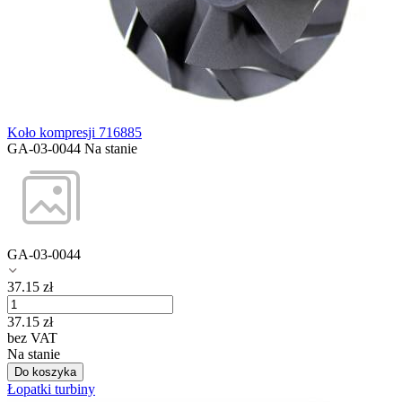
Koło kompresji 716885
GA-03-0044
Na stanie
GA-03-0044
37.15
zł
37.15
zł
bez VAT
Na stanie
Do koszyka
Łopatki turbiny