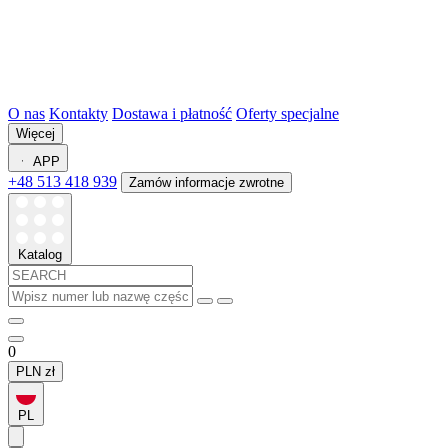
O nas
Kontakty
Dostawa i płatność
Oferty specjalne
Więcej
APP
+48 513 418 939
Zamów informacje zwrotne
Katalog
0
PLN
zł
PL