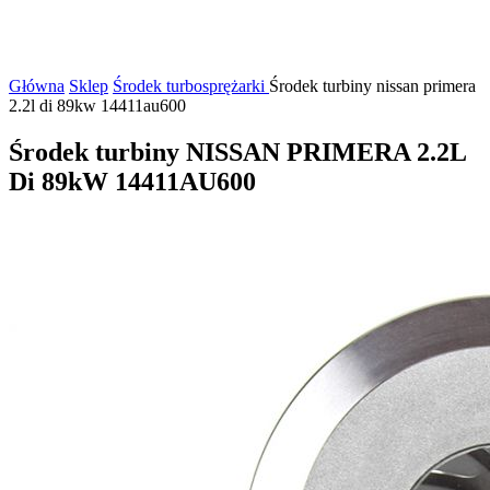
Główna
Sklep
Środek turbosprężarki
Środek turbiny nissan primera
2.2l di 89kw 14411au600
Środek turbiny NISSAN PRIMERA 2.2L
Di 89kW 14411AU600