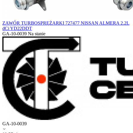
ZAWÓR TURBOSPRĘŻARKI 727477 NISSAN ALMERA 2.2L
dCi YD22DDT
GA-10-0039
Na stanie
GA-10-0039