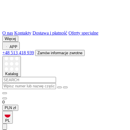
O nas
Kontakty
Dostawa i płatność
Oferty specjalne
Więcej
APP
+48 513 418 939
Zamów informacje zwrotne
Katalog
0
PLN
zł
PL