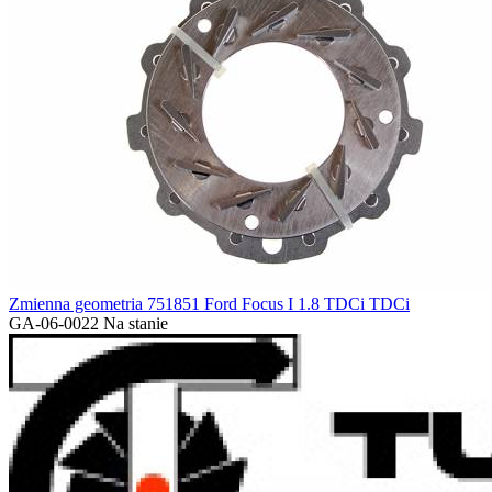
Zmienna geometria 751851 Ford Focus I 1.8 TDCi TDCi
GA-06-0022
Na stanie