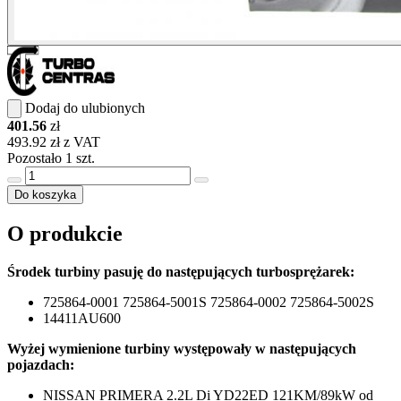
Dodaj do ulubionych
401.56
zł
493.92 zł z VAT
Pozostało 1 szt.
Do koszyka
O produkcie
Środek turbiny pasuję do następujących turbosprężarek:
725864-0001 725864-5001S 725864-0002 725864-5002S
14411AU600
Wyżej wymienione turbiny występowały w następujących
pojazdach:
NISSAN PRIMERA 2.2L Di YD22ED 121KM/89kW od