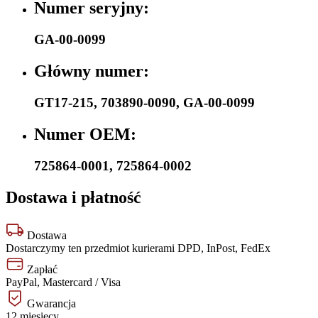
Numer seryjny:
GA-00-0099
Główny numer:
GT17-215
,
703890-0090
,
GA-00-0099
Numer OEM:
725864-0001
,
725864-0002
Dostawa i płatność
Dostawa
Dostarczymy ten przedmiot kurierami DPD, InPost, FedEx
Zapłać
PayPal, Mastercard / Visa
Gwarancja
12 miesięcy