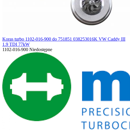
Koras turbo 1102-016-900 do 751851 038253016K VW Caddy III
1.9 TDI 77kW
1102-016-900
Niedostępne