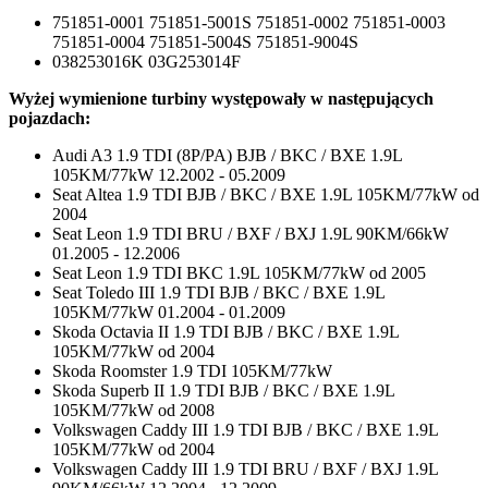
751851-0001 751851-5001S 751851-0002 751851-0003
751851-0004 751851-5004S 751851-9004S
038253016K 03G253014F
Wyżej wymienione turbiny występowały w następujących
pojazdach:
Audi A3 1.9 TDI (8P/PA) BJB / BKC / BXE 1.9L
105KM/77kW 12.2002 - 05.2009
Seat Altea 1.9 TDI BJB / BKC / BXE 1.9L 105KM/77kW od
2004
Seat Leon 1.9 TDI BRU / BXF / BXJ 1.9L 90KM/66kW
01.2005 - 12.2006
Seat Leon 1.9 TDI BKC 1.9L 105KM/77kW od 2005
Seat Toledo III 1.9 TDI BJB / BKC / BXE 1.9L
105KM/77kW 01.2004 - 01.2009
Skoda Octavia II 1.9 TDI BJB / BKC / BXE 1.9L
105KM/77kW od 2004
Skoda Roomster 1.9 TDI 105KM/77kW
Skoda Superb II 1.9 TDI BJB / BKC / BXE 1.9L
105KM/77kW od 2008
Volkswagen Caddy III 1.9 TDI BJB / BKC / BXE 1.9L
105KM/77kW od 2004
Volkswagen Caddy III 1.9 TDI BRU / BXF / BXJ 1.9L