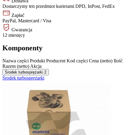
Dostawa
Dostarczymy ten przedmiot kurierami DPD, InPost, FedEx
Zapłać
PayPal, Mastercard / Visa
Gwarancja
12 miesięcy
Komponenty
Nazwa części
Produkt
Producent
Kod części
Cena (netto)
Ilość
Razem (netto)
Akcja
Środek turbosprężarki
2
Środek turbosprężarki