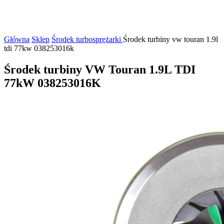
Główna
Sklep
Środek turbosprężarki
Środek turbiny vw touran 1.9l
tdi 77kw 038253016k
Środek turbiny VW Touran 1.9L TDI
77kW 038253016K