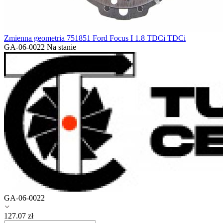
Zmienna geometria 751851 Ford Focus I 1.8 TDCi TDCi
GA-06-0022
Na stanie
GA-06-0022
127.07
zł