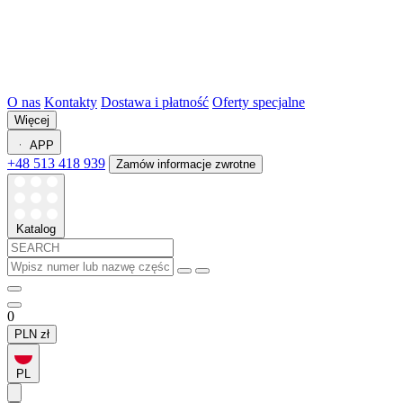
O nas
Kontakty
Dostawa i płatność
Oferty specjalne
Więcej
APP
+48 513 418 939
Zamów informacje zwrotne
Katalog
0
PLN
zł
PL