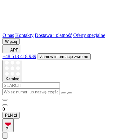
O nas
Kontakty
Dostawa i płatność
Oferty specjalne
Więcej
APP
+48 513 418 939
Zamów informacje zwrotne
Katalog
0
PLN
zł
PL