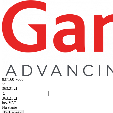
837160-7005
363.21
zł
363.21
zł
bez VAT
Na stanie
Do koszyka