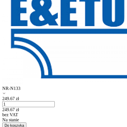
NR-N133
249.67
zł
249.67
zł
bez VAT
Na stanie
Do koszyka