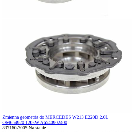
Zmienna geometria do MERCEDES W213 E220D 2.0L
OM654920 120kW A6540902400
837160-7005
Na stanie