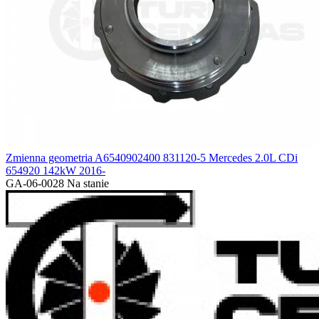
Zmienna geometria A6540902400 831120-5 Mercedes 2.0L CDi
654920 142kW 2016-
GA-06-0028
Na stanie