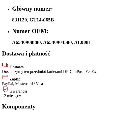
Główny numer:
831120
,
GT14-065B
Numer OEM:
A6540900800
,
A6540904500
,
AL0081
Dostawa i płatność
Dostawa
Dostarczymy ten przedmiot kurierami DPD, InPost, FedEx
Zapłać
PayPal, Mastercard / Visa
Gwarancja
12 miesięcy
Komponenty