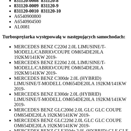
831120-0008 831120-8
831120-0009 831120-9
831120-0010 831120-10
A6540900800
A6540904500
AL0081
Turbosprężarka występowałą w następujących samochodach:
MERCEDES BENZ C220d 2.0L LIMUSINE/T-
MODELL/CABRIO/COUPE OM654DE20LA
192KM/141KW 2019-
MERCEDES BENZ E220d 2.0L LIMUSINE/T-
MODELL/CABRIO/COUPE OM654DE20LA
192KM/141KW 2019-
MERCEDES BENZ C300de 2.0L (HYBRID)
LIMUSINE/T-MODELL OM654DE20LA 192KM/141KW
2019-
MERCEDES BENZ E300de 2.0L (HYBRID)
LIMUSINE/T-MODELL OM654DE20LA 192KM/141KW
2019-
MERCEDES BENZ GLC200d 2.0L GLC GLC COUPE
OM654DE20LA 192KM/141KW 2019-
MERCEDES BENZ GLC220d 2.0L GLC GLC COUPE
OM654DE20LA 192KM/141KW 2019-
MERCEDES BENZ GLE350de 2.0L (HYBRID) GLE GLE