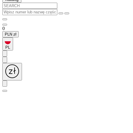
0
PLN
zł
PL