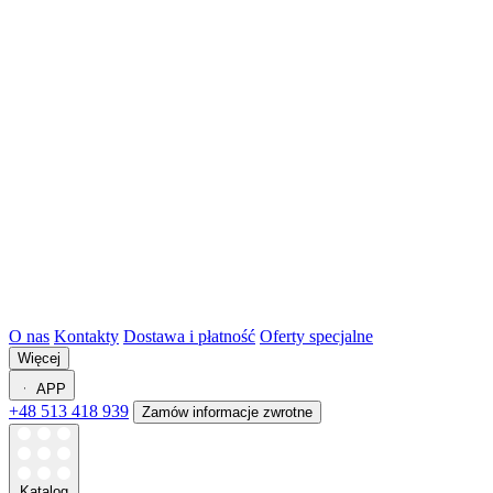
O nas
Kontakty
Dostawa i płatność
Oferty specjalne
Więcej
APP
+48 513 418 939
Zamów informacje zwrotne
Katalog