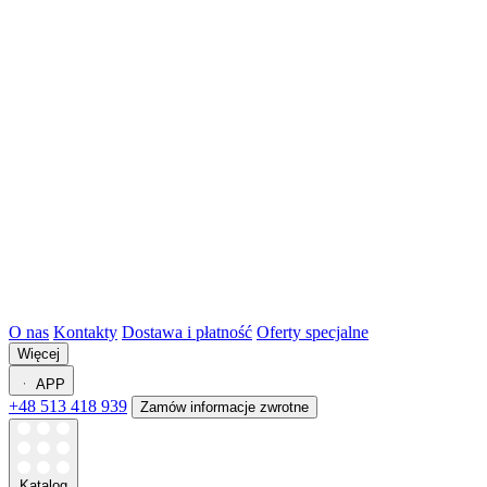
O nas
Kontakty
Dostawa i płatność
Oferty specjalne
Więcej
APP
+48 513 418 939
Zamów informacje zwrotne
Katalog