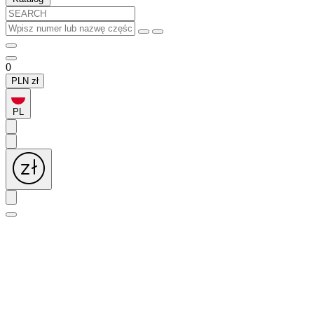
0
PLN
zł
PL