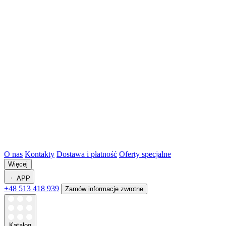
O nas
Kontakty
Dostawa i płatność
Oferty specjalne
Więcej
APP
+48 513 418 939
Zamów informacje zwrotne
Katalog