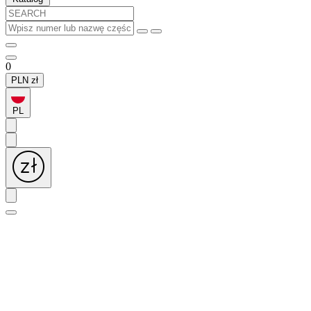
0
PLN
zł
PL