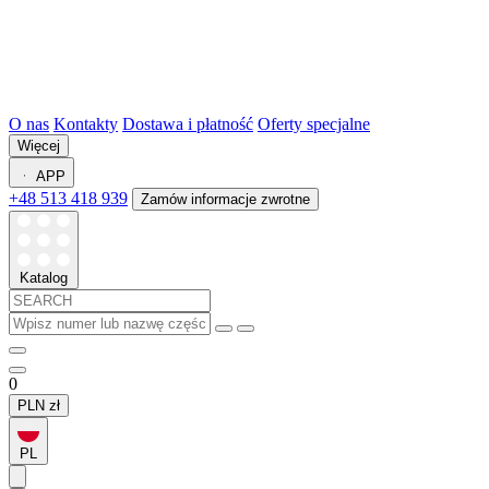
O nas
Kontakty
Dostawa i płatność
Oferty specjalne
Więcej
APP
+48 513 418 939
Zamów informacje zwrotne
Katalog
0
PLN
zł
PL