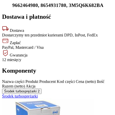
9662464980
,
8654931780
,
3M5Q6K682BA
Dostawa i płatność
Dostawa
Dostarczymy ten przedmiot kurierami DPD, InPost, FedEx
Zapłać
PayPal, Mastercard / Visa
Gwarancja
12 miesięcy
Komponenty
Nazwa części
Produkt
Producent
Kod części
Cena (netto)
Ilość
Razem (netto)
Akcja
Środek turbosprężarki
2
Środek turbosprężarki