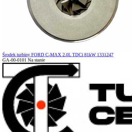
Środek turbiny FORD C-MAX 2.0L TDCi 81kW 1331247
GA-00-0101
Na stanie