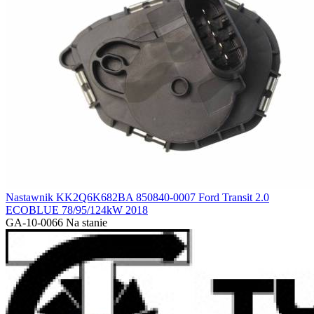
Nastawnik KK2Q6K682BA 850840-0007 Ford Transit 2.0
ECOBLUE 78/95/124kW 2018
GA-10-0066
Na stanie