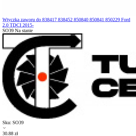
Wtyczka zaworu do 838417 838452 850840 850841 850229 Ford
2.0 TDCI 2015-
SO39
Na stanie
Sku:
SO39
30.88
zł