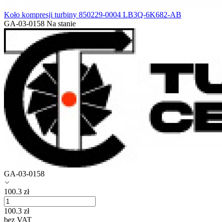
Koło kompresji turbiny 850229-0004 LB3Q-6K682-AB
GA-03-0158
Na stanie
GA-03-0158
100.3
zł
100.3
zł
bez VAT