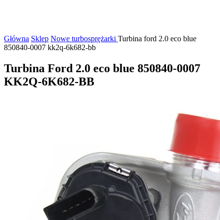
Główna
Sklep
Nowe turbosprężarki
Turbina ford 2.0 eco blue
850840-0007 kk2q-6k682-bb
Turbina Ford 2.0 eco blue 850840-0007
KK2Q-6K682-BB