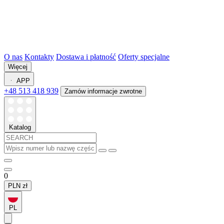
O nas
Kontakty
Dostawa i płatność
Oferty specjalne
Więcej
APP
+48 513 418 939
Zamów informacje zwrotne
Katalog
0
PLN
zł
PL