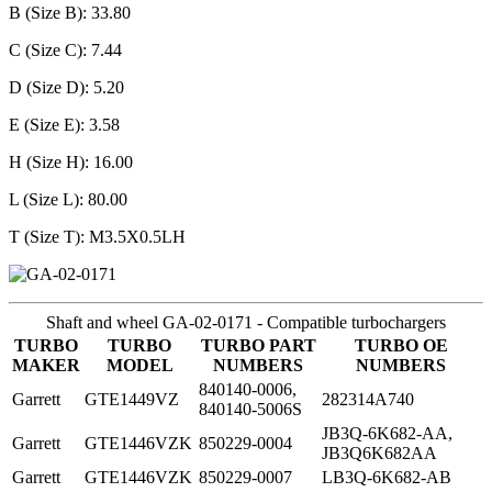
B (Size B): 33.80
C (Size C): 7.44
D (Size D): 5.20
E (Size E): 3.58
H (Size H): 16.00
L (Size L): 80.00
T (Size T): M3.5X0.5LH
Shaft and wheel GA-02-0171 - Compatible turbochargers
TURBO
TURBO
TURBO PART
TURBO OE
MAKER
MODEL
NUMBERS
NUMBERS
840140-0006,
Garrett
GTE1449VZ
282314A740
840140-5006S
JB3Q-6K682-AA,
Garrett
GTE1446VZK
850229-0004
JB3Q6K682AA
Garrett
GTE1446VZK
850229-0007
LB3Q-6K682-AB