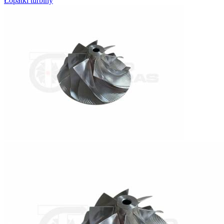
Łopatki turbiny