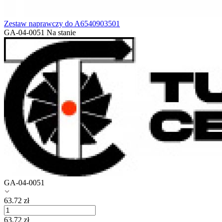
Zestaw naprawczy do A6540903501
GA-04-0051
Na stanie
GA-04-0051
63.72
zł
63.72
zł