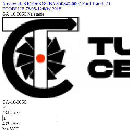
Nastawnik KK2Q6K682BA 850840-0007 Ford Transit 2.0
ECOBLUE 78/95/124kW 2018
GA-10-0066
Na stanie
GA-10-0066
433.25
zł
433.25
zł
bez VAT