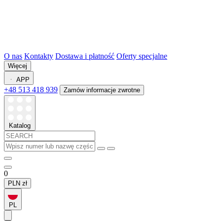
O nas
Kontakty
Dostawa i płatność
Oferty specjalne
Więcej
APP
+48 513 418 939
Zamów informacje zwrotne
Katalog
0
PLN
zł
PL