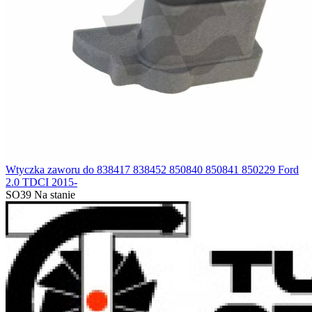
Wtyczka zaworu do 838417 838452 850840 850841 850229 Ford
2.0 TDCI 2015-
SO39
Na stanie