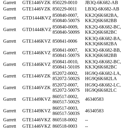
Garrett
GTE1446VZK
850229-0010
JB3Q-6K682-AB
Garrett
GTE1446VZK
850229-0011
LB3Q-6K682-AB
850840-0007,
KK2Q6K682BA,
Garrett
GTD1444KVZ
850840-5007S
KK2Q6K682BB
850840-0009,
KK2Q-6K682-BC,
Garrett
GTD1444KVZ
850840-5009S
KK2Q6K682BC
KK3Q-6K682-BA,
Garrett
GTE1446KVZ
850841-0006
KK3Q6K682BA
850841-0007,
KK3Q-6K682-BB,
Garrett
GTE1446KVZ
850841-5007S
KK3Q6K682BB
850841-0010,
KK3Q-6K682-BC,
Garrett
GTE1446KVZ
850841-5010S
KK3Q6K682BC
852072-0002,
HG9Q-6K682-LA,
Garrett
GTE1446VZK
852072-5002S
HG9Q6K682LA
852072-0007,
HG9Q-6K682-LC,
Garrett
GTE1446VZK
852072-5007S
HG9Q6K682LC
860517-0002,
Garrett
GTE1449KVZ
46340583
860517-5002S
860517-0003,
Garrett
GTE1449KVZ
46340583
860517-5003S
Garrett
GTE1446VKZ
860518-0002
--
Garrett
GTE1446VKZ
860518-0003
--