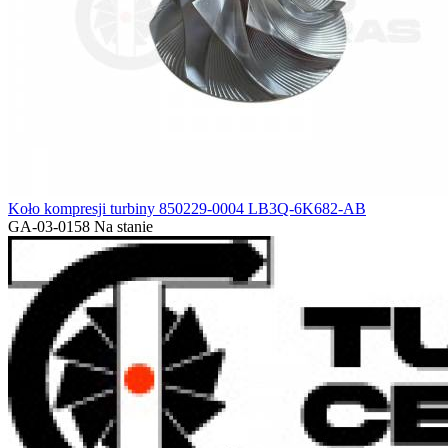
Koło kompresji turbiny 850229-0004 LB3Q-6K682-AB
GA-03-0158
Na stanie