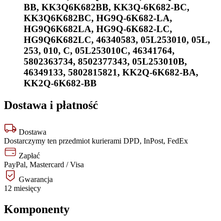
BB
,
KK3Q6K682BB
,
KK3Q-6K682-BC
,
KK3Q6K682BC
,
HG9Q-6K682-LA
,
HG9Q6K682LA
,
HG9Q-6K682-LC
,
HG9Q6K682LC
,
46340583
,
05L253010
,
05L
,
253
,
010
,
C
,
05L253010C
,
46341764
,
5802363734
,
8502377343
,
05L253010B
,
46349133
,
5802815821
,
KK2Q-6K682-BA
,
KK2Q-6K682-BB
Dostawa i płatność
Dostawa
Dostarczymy ten przedmiot kurierami DPD, InPost, FedEx
Zapłać
PayPal, Mastercard / Visa
Gwarancja
12 miesięcy
Komponenty