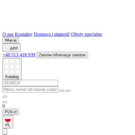
O nas
Kontakty
Dostawa i płatność
Oferty specjalne
Więcej
APP
+48 513 418 939
Zamów informacje zwrotne
Katalog
0
PLN
zł
PL