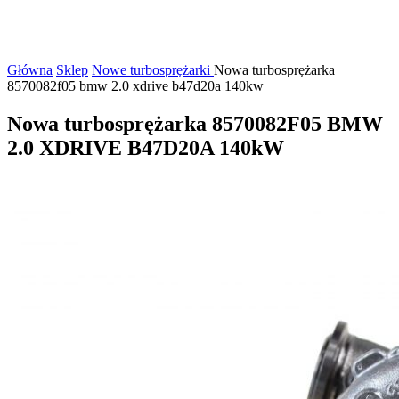
Główna
Sklep
Nowe turbosprężarki
Nowa turbosprężarka
8570082f05 bmw 2.0 xdrive b47d20a 140kw
Nowa turbosprężarka 8570082F05 BMW
2.0 XDRIVE B47D20A 140kW