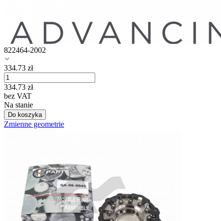
822464-2002
334.73
zł
334.73
zł
bez VAT
Na stanie
Do koszyka
Zmienne geometrie