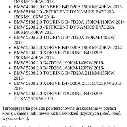
163KM/120KW 2013-
BMW 420d 2.0 CABRIO B47D20A 190KM/140KW 2015-
BMW 518d 2.0 -/EFFICIENT DYNAMICS B47D20A
150KM/110KW 2014-
BMW 518d 2.0 TOURING B47D20A 150KM/110KW 2014
BMW 520d 2.0 -/EFFICIENT DYNAMICS B47D20A
190KM/140KW 2013-
BMW 520d 2.0 TOURING B47D20A 190KM/140KW
2013-
BMW 520d 2.0 XDRIVE B47D20A 190KM/140KW 2014-
BMW 520d 2.0 XDRIVE TOURING B47D20A
190KM/140KW 2013-
BMW 520d 2.0 B47D20A 190KM/140KW 2016-
BMW 520d 2.0 B47D20A 163KM/120KW 2016-
BMW 520d 2.0 TOURING B47D20A 211KM/155KW
2013-
BMW 520d 2.0 XDRIVE B47D20A 211KM/155KW 2013-
2016
BMW 520d 2.0 XDRIVE TOURING B47D20A
211KM/155KW 2013-
Turbosprężarka posiada powierzchowne uszkodzenia w postaci
korozji, śniedzi lub niewielkich uszkodzeń fizycznych (obić, otarć,
wyszczerbień).