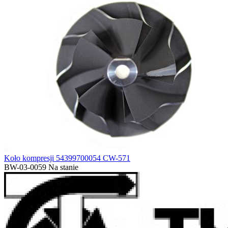
Koło kompresji 54399700054 CW-571
BW-03-0059
Na stanie