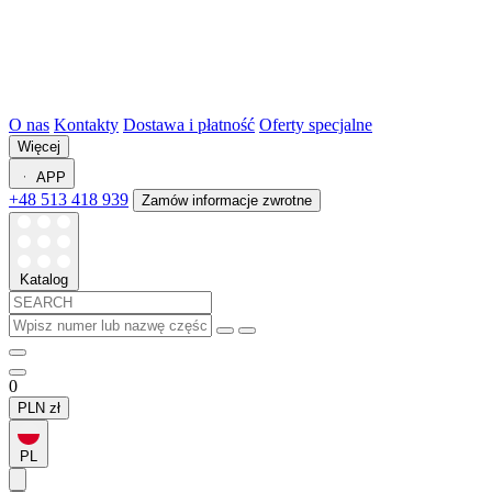
O nas
Kontakty
Dostawa i płatność
Oferty specjalne
Więcej
APP
+48 513 418 939
Zamów informacje zwrotne
Katalog
0
PLN
zł
PL