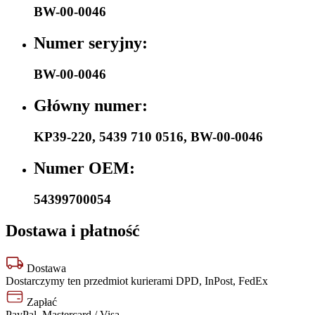
BW-00-0046
Numer seryjny:
BW-00-0046
Główny numer:
KP39-220
,
5439 710 0516
,
BW-00-0046
Numer OEM:
54399700054
Dostawa i płatność
Dostawa
Dostarczymy ten przedmiot kurierami DPD, InPost, FedEx
Zapłać
PayPal, Mastercard / Visa