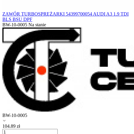
ZAWÓR TURBOSPRĘŻARKI 54399700054 AUDI A3 1.9 TDI
BLS BSU DPF
BW-10-0005
Na stanie
BW-10-0005
104.89
zł