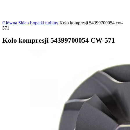
Główna
Sklep
Łopatki turbiny
Koło kompresji 54399700054 cw-
571
Koło kompresji 54399700054 CW-571