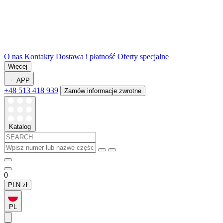
O nas
Kontakty
Dostawa i płatność
Oferty specjalne
Więcej
APP
+48 513 418 939
Zamów informacje zwrotne
Katalog
0
PLN
zł
PL