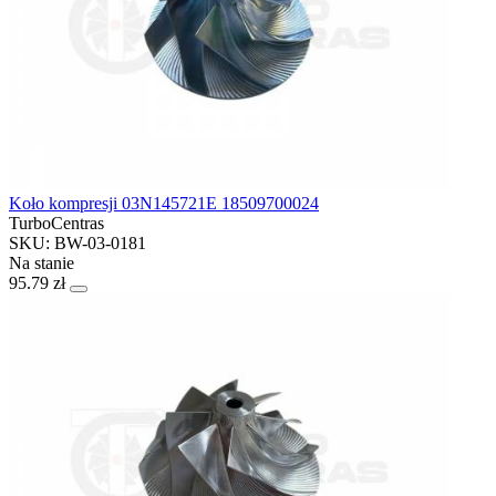
Koło kompresji 03N145721E 18509700024
TurboCentras
SKU: BW-03-0181
Na stanie
95.79 zł