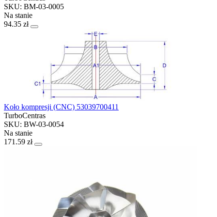
SKU: BM-03-0005
Na stanie
94.35 zł
Koło kompresji (CNC) 53039700411
TurboCentras
SKU: BW-03-0054
Na stanie
171.59 zł