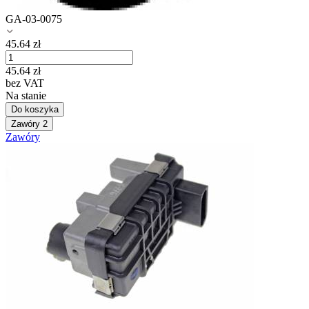
GA-03-0075
45.64
zł
45.64
zł
bez VAT
Na stanie
Do koszyka
Zawóry
2
Zawóry