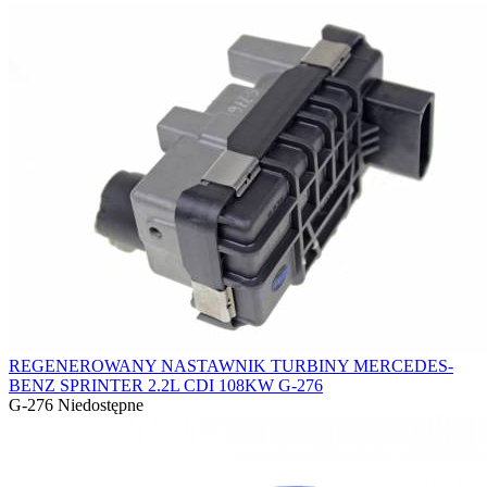
REGENEROWANY NASTAWNIK TURBINY MERCEDES-
BENZ SPRINTER 2.2L CDI 108KW G-276
G-276
Niedostępne