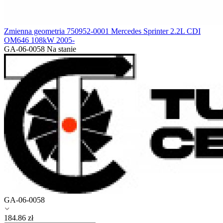
Zmienna geometria 750952-0001 Mercedes Sprinter 2.2L CDI
OM646 108kW 2005-
GA-06-0058
Na stanie
GA-06-0058
184.86
zł