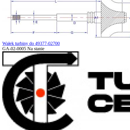
Wałek turbiny do 49377-02700
GA-02-0005
Na stanie