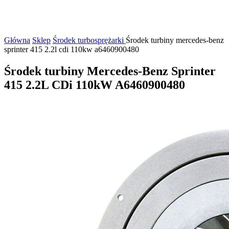
Główna
Sklep
Środek turbosprężarki
Środek turbiny mercedes-benz
sprinter 415 2.2l cdi 110kw a6460900480
Środek turbiny Mercedes-Benz Sprinter
415 2.2L CDi 110kW A6460900480