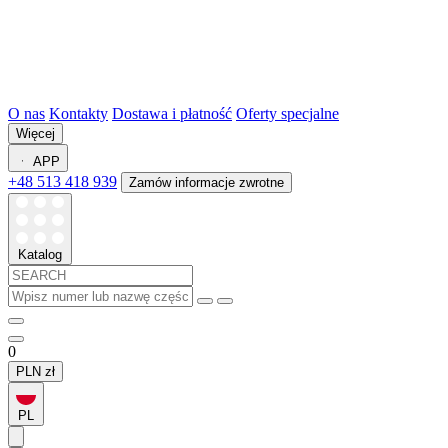
O nas
Kontakty
Dostawa i płatność
Oferty specjalne
Więcej
APP
+48 513 418 939
Zamów informacje zwrotne
Katalog
0
PLN
zł
PL