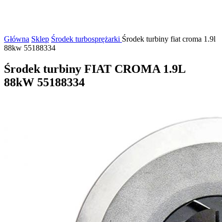
Główna
Sklep
Środek turbosprężarki
Środek turbiny fiat croma 1.9l
88kw 55188334
Środek turbiny FIAT CROMA 1.9L
88kW 55188334