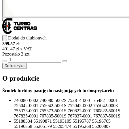
Dodaj do ulubionych
399.57
zł
491.47 zł z VAT
Pozostało 3 szt.
Do koszyka
O produkcie
Środek turbiny pasuję do następujących turbosprężarek:
740080-0002 740080-5002S 752814-0001 754821-0001
755042-0001 755042-5001S 755042-0002 755042-0003
755373-0001 755373-5001S 760822-0001 760822-5001S
767835-0001 767835-5001S 767837-0001 767837-5001S
55188334 55190871 55193105 55195787 55196765
55196858 55205179 55205474 55195268 55200807