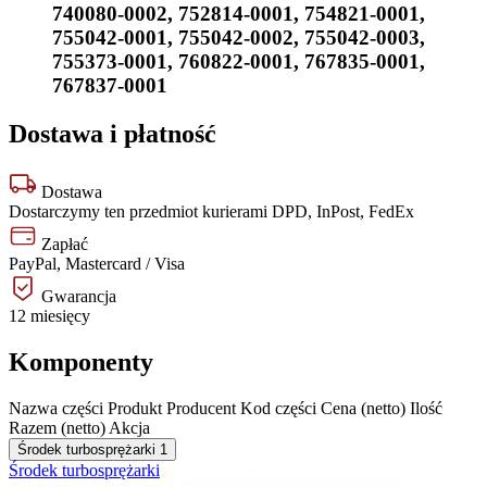
740080-0002
,
752814-0001
,
754821-0001
,
755042-0001
,
755042-0002
,
755042-0003
,
755373-0001
,
760822-0001
,
767835-0001
,
767837-0001
Dostawa i płatność
Dostawa
Dostarczymy ten przedmiot kurierami DPD, InPost, FedEx
Zapłać
PayPal, Mastercard / Visa
Gwarancja
12 miesięcy
Komponenty
Nazwa części
Produkt
Producent
Kod części
Cena (netto)
Ilość
Razem (netto)
Akcja
Środek turbosprężarki
1
Środek turbosprężarki