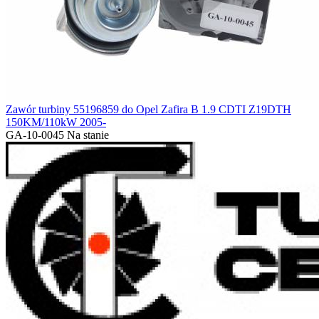
Zawór turbiny 55196859 do Opel Zafira B 1.9 CDTI Z19DTH
150KM/110kW 2005-
GA-10-0045
Na stanie