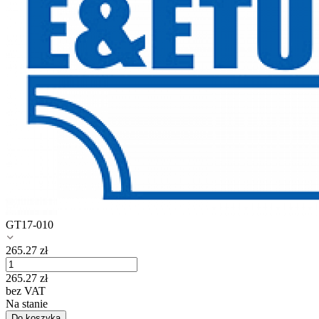
GT17-010
265.27
zł
265.27
zł
bez VAT
Na stanie
Do koszyka