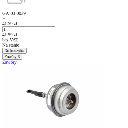
GA-03-0039
41.59
zł
41.59
zł
bez VAT
Na stanie
Do koszyka
Zawóry
3
Zawóry