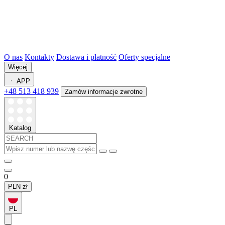
O nas
Kontakty
Dostawa i płatność
Oferty specjalne
Więcej
APP
+48 513 418 939
Zamów informacje zwrotne
Katalog
0
PLN
zł
PL