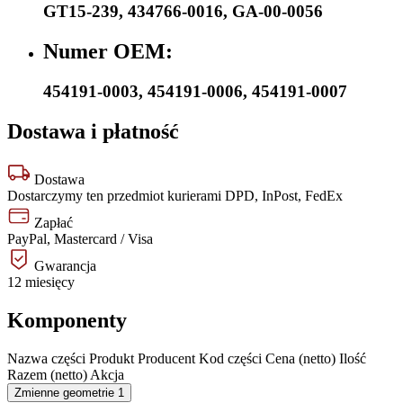
GT15-239
,
434766-0016
,
GA-00-0056
Numer OEM:
454191-0003
,
454191-0006
,
454191-0007
Dostawa i płatność
Dostawa
Dostarczymy ten przedmiot kurierami DPD, InPost, FedEx
Zapłać
PayPal, Mastercard / Visa
Gwarancja
12 miesięcy
Komponenty
Nazwa części
Produkt
Producent
Kod części
Cena (netto)
Ilość
Razem (netto)
Akcja
Zmienne geometrie
1