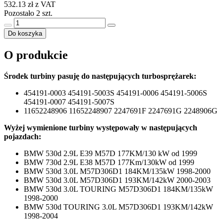
532.13 zł z VAT
Pozostało 2 szt.
Do koszyka
O produkcie
Środek turbiny pasuję do następujących turbosprężarek:
454191-0003 454191-5003S 454191-0006 454191-5006S
454191-0007 454191-5007S
11652248906 11652248907 2247691F 2247691G 2248906G
Wyżej wymienione turbiny występowały w następujących
pojazdach:
BMW 530d 2.9L E39 M57D 177KM/130 kW od 1999
BMW 730d 2.9L E38 M57D 177Km/130kW od 1999
BMW 530d 3.0L M57D306D1 184KM/135kW 1998-2000
BMW 530d 3.0L M57D306D1 193KM/142kW 2000-2003
BMW 530d 3.0L TOURING M57D306D1 184KM/135kW
1998-2000
BMW 530d TOURING 3.0L M57D306D1 193KM/142kW
1998-2004