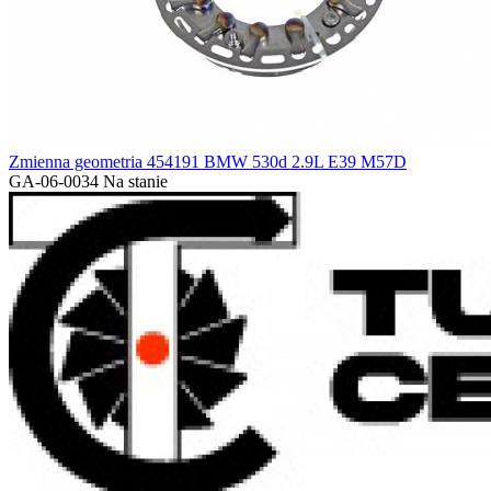
Zmienna geometria 454191 BMW 530d 2.9L E39 M57D
GA-06-0034
Na stanie