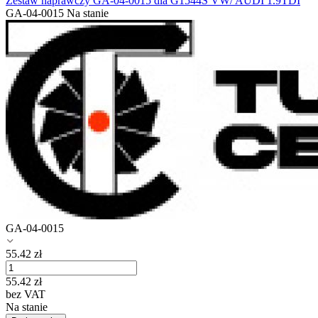
Zestaw naprawczy GA-04-0015 dla G1544S VW/ AUDI 1.9TDI
GA-04-0015
Na stanie
GA-04-0015
55.42
zł
55.42
zł
bez VAT
Na stanie