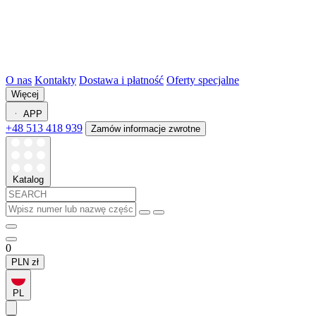
O nas
Kontakty
Dostawa i płatność
Oferty specjalne
Więcej
APP
+48 513 418 939
Zamów informacje zwrotne
Katalog
0
PLN
zł
PL